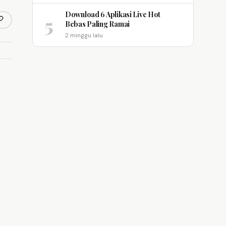
Download 6 Aplikasi Live Hot
5
opy link
Bebas Paling Ramai
m
2 minggu lalu