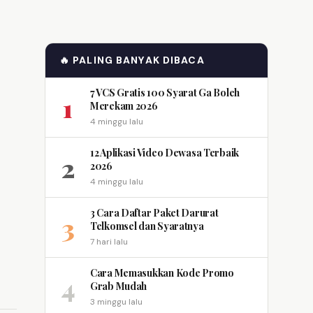
🔥 PALING BANYAK DIBACA
7 VCS Gratis 100 Syarat Ga Boleh
1
Merekam 2026
4 minggu lalu
12 Aplikasi Video Dewasa Terbaik
2
2026
4 minggu lalu
3 Cara Daftar Paket Darurat
3
Telkomsel dan Syaratnya
7 hari lalu
Cara Memasukkan Kode Promo
4
Grab Mudah
3 minggu lalu