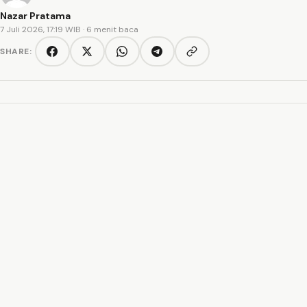
Nazar Pratama
7 Juli 2026, 17:19 WIB
· 6 menit baca
SHARE:
Copy link
Facebook
Twitter/X
WhatsApp
Telegram