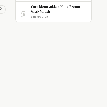
Cara Memasukkan Kode Promo
5
opy link
Grab Mudah
m
3 minggu lalu