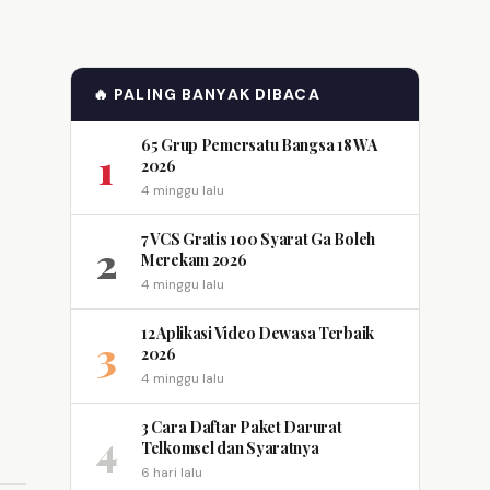
🔥 PALING BANYAK DIBACA
65 Grup Pemersatu Bangsa 18 WA
1
2026
4 minggu lalu
7 VCS Gratis 100 Syarat Ga Boleh
2
Merekam 2026
4 minggu lalu
12 Aplikasi Video Dewasa Terbaik
3
2026
4 minggu lalu
3 Cara Daftar Paket Darurat
4
Telkomsel dan Syaratnya
6 hari lalu