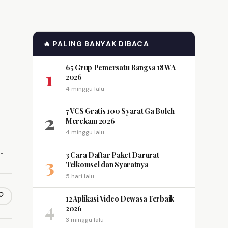
🔥 PALING BANYAK DIBACA
65 Grup Pemersatu Bangsa 18 WA
1
2026
4 minggu lalu
7 VCS Gratis 100 Syarat Ga Boleh
2
Merekam 2026
4 minggu lalu
…
3 Cara Daftar Paket Darurat
3
Telkomsel dan Syaratnya
5 hari lalu
12 Aplikasi Video Dewasa Terbaik
opy link
m
4
2026
3 minggu lalu