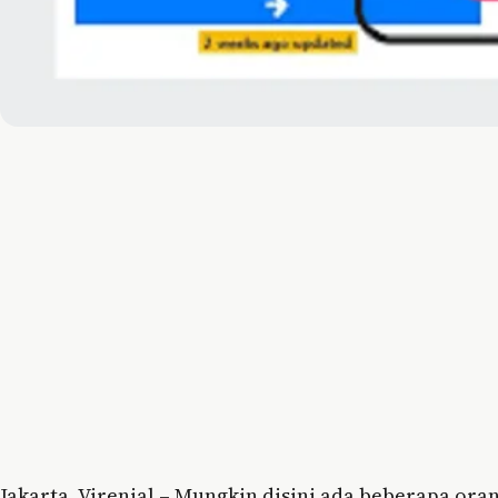
Jakarta, Virenial – Mungkin disini ada beberapa or