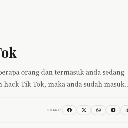
Tok
beberapa orang dan termasuk anda sedang
om hack Tik Tok, maka anda sudah masuk
SHARE:
C
Facebook
Twitter/X
WhatsApp
Telegra