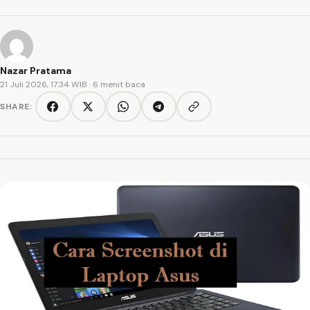
Nazar Pratama
21 Juli 2026, 17:34 WIB
· 6 menit baca
SHARE:
Copy link
Facebook
Twitter/X
WhatsApp
Telegram