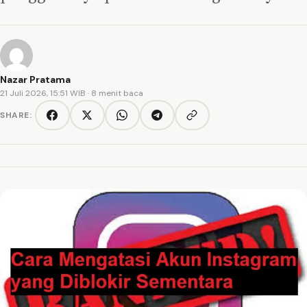
Nazar Pratama
21 Juli 2026, 15:51 WIB
· 8 menit baca
SHARE:
Copy link
Facebook
Twitter/X
WhatsApp
Telegram