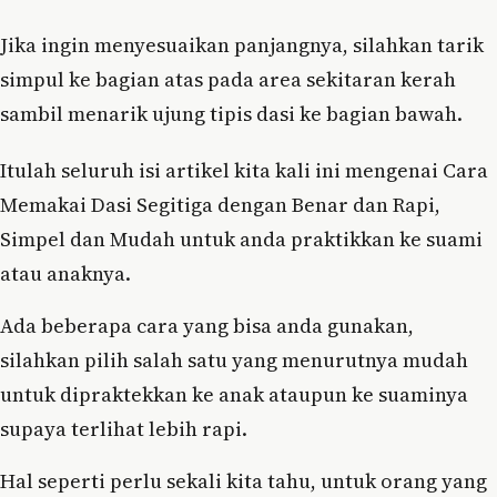
Jika ingin menyesuaikan panjangnya, silahkan tarik
simpul ke bagian atas pada area sekitaran kerah
sambil menarik ujung tipis dasi ke bagian bawah.
Itulah seluruh isi artikel kita kali ini mengenai Cara
Memakai Dasi Segitiga dengan Benar dan Rapi,
Simpel dan Mudah untuk anda praktikkan ke suami
atau anaknya.
Ada beberapa cara yang bisa anda gunakan,
silahkan pilih salah satu yang menurutnya mudah
untuk dipraktekkan ke anak ataupun ke suaminya
supaya terlihat lebih rapi.
Hal seperti perlu sekali kita tahu, untuk orang yang