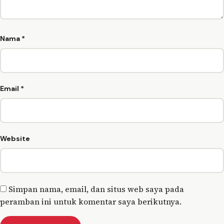
Nama
*
Email
*
Website
Simpan nama, email, dan situs web saya pada
peramban ini untuk komentar saya berikutnya.