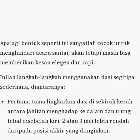
Apalagi bentuk seperti ini sangatlah cocok untuk
menghindari acara santai, akan tetapi masih bisa
memberikan kesan elegen dan rapi.
Inilah langkah-langkah menggunakan dasi segitiga
sederhana, diantaranya:
Pertama-tama lingkarkan dasi di sekirah kerah
antara jahitan menghadap ke dalam dan ujung
tebal disebelah kiri, 2 atau 3 inci lebih rendah
daripada posisi akhir yang diinginkan.