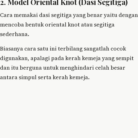
2. Model Oriental Knot (Dasi Segitiga)
Cara memakai dasi segitiga yang benar yaitu dengan
mencoba bentuk oriental knot atau segitiga
sederhana.
Biasanya cara satu ini terbilang sangatlah cocok
digunakan, apalagi pada kerah kemeja yang sempit
dan itu berguna untuk menghindari celah besar
antara simpul serta kerah kemeja.