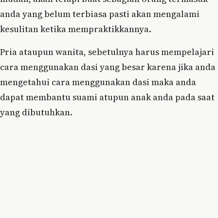
anda yang belum terbiasa pasti akan mengalami
kesulitan ketika mempraktikkannya.
Pria ataupun wanita, sebetulnya harus mempelajari
cara menggunakan dasi yang besar karena jika anda
mengetahui cara menggunakan dasi maka anda
dapat membantu suami atupun anak anda pada saat
yang dibutuhkan.