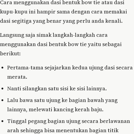
Cara menggunakan dasi bentuk bow tie atau dasi
kupu-kupu ini hampir sama dengan cara memakai
dasi segitiga yang benar yang perlu anda kenali.
Langsung saja simak langkah-langkah cara
menggunakan dasi bentuk bow tie yaitu sebagai
berikut:
Pertama-tama sejajarkan kedua ujung dasi secara
merata.
Nanti silangkan satu sisi ke sisi lainnya.
Lalu bawa satu ujung ke bagian bawah yang
lainnya, melewati kancing kerah baju.
Tinggal pegang bagian ujung secara berlawanan
arah sehingga bisa menentukan bagian titik