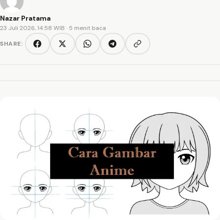
Nazar Pratama
23 Juli 2026, 14:58 WIB
· 5 menit baca
SHARE:
Copy link
Facebook
Twitter/X
WhatsApp
Telegram