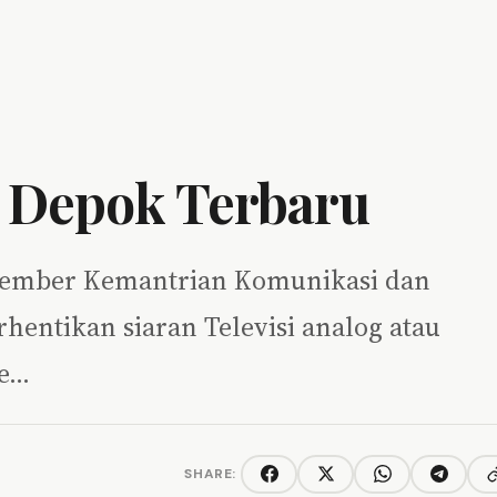
l Depok Terbaru
ovember Kemantrian Komunikasi dan
entikan siaran Televisi analog atau
ke…
SHARE:
C
Facebook
Twitter/X
WhatsApp
Telegra