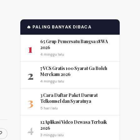
🔥 PALING BANYAK DIBACA
65 Grup Pemersatu Bangsa 18 WA
1
2026
4 minggu lalu
7 VCS Gratis 100 Syarat Ga Boleh
2
Merekam 2026
4 minggu lalu
3 Cara Daftar Paket Darurat
3
Telkomsel dan Syaratnya
5 hari lalu
12 Aplikasi Video Dewasa Terbaik
4
2026
3 minggu lalu
opy link
m