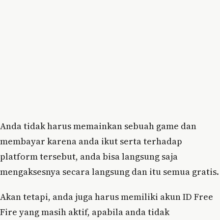
Anda tidak harus memainkan sebuah game dan
membayar karena anda ikut serta terhadap
platform tersebut, anda bisa langsung saja
mengaksesnya secara langsung dan itu semua gratis.
Akan tetapi, anda juga harus memiliki akun ID Free
Fire yang masih aktif, apabila anda tidak