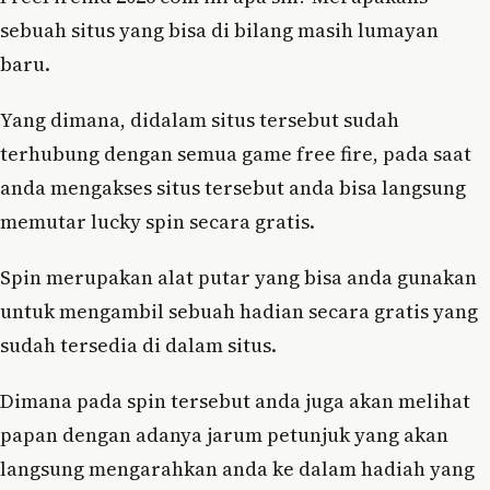
sebuah situs yang bisa di bilang masih lumayan
baru.
Yang dimana, didalam situs tersebut sudah
terhubung dengan semua game free fire, pada saat
anda mengakses situs tersebut anda bisa langsung
memutar lucky spin secara gratis.
Spin merupakan alat putar yang bisa anda gunakan
untuk mengambil sebuah hadian secara gratis yang
sudah tersedia di dalam situs.
Dimana pada spin tersebut anda juga akan melihat
papan dengan adanya jarum petunjuk yang akan
langsung mengarahkan anda ke dalam hadiah yang