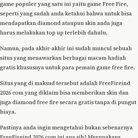
game populer yang satu ini yaitu game Free Fire,
seperti yang sudah anda ketahui bahwa untuk bisa
mendapatkan diamond ataupun skin anda juga
harus melakukan top up terlebih dahulu.
Namun, pada akhir-akhir ini sudah muncul sebuah
situs yang menawarkan berbagai macam hadiah
gratis khususnya untuk para pemain game free fire.
Situs yang di maksud tersebut adalah FreeFireind
2026 com yang diklaim bisa memberikan skin dan
juga diamond free fire secara gratis tanpa di pungut
biaya.
Pastinya anda ingin mengetahui bukan sebenarnya
FreeFireind 2026 com ini apa sih? Merupakans