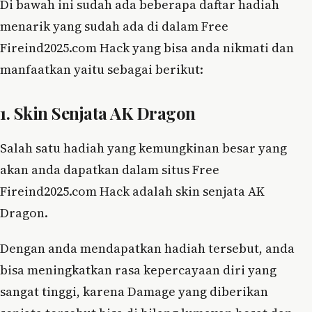
Di bawah ini sudah ada beberapa daftar hadiah
menarik yang sudah ada di dalam Free
Fireind2025.com Hack yang bisa anda nikmati dan
manfaatkan yaitu sebagai berikut:
1. Skin Senjata AK Dragon
Salah satu hadiah yang kemungkinan besar yang
akan anda dapatkan dalam situs Free
Fireind2025.com Hack adalah skin senjata AK
Dragon.
Dengan anda mendapatkan hadiah tersebut, anda
bisa meningkatkan rasa kepercayaan diri yang
sangat tinggi, karena Damage yang diberikan