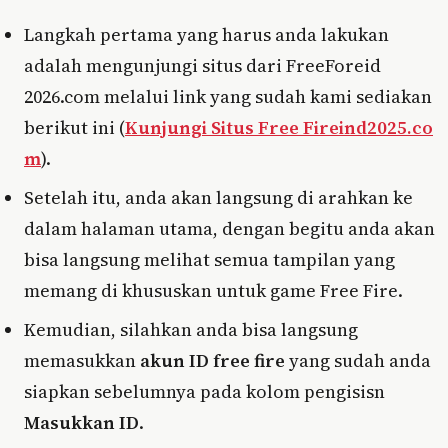
Langkah pertama yang harus anda lakukan
adalah mengunjungi situs dari FreeForeid
2026.com melalui link yang sudah kami sediakan
berikut ini (
Kunjungi Situs Free Fireind2025.co
m
).
Setelah itu, anda akan langsung di arahkan ke
dalam halaman utama, dengan begitu anda akan
bisa langsung melihat semua tampilan yang
memang di khususkan untuk game Free Fire.
Kemudian, silahkan anda bisa langsung
memasukkan
akun ID free fire
yang sudah anda
siapkan sebelumnya pada kolom pengisisn
Masukkan ID
.