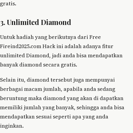
gratis.
3. Unlimited Diamond
Untuk hadiah yang berikutnya dari Free
Fireind2025.com Hack ini adalah adanya fitur
unlimited Diamond, jadi anda bisa mendapatkan
banyak diamond secara gratis.
Selain itu, diamond tersebut juga mempunyai
berbagai macam jumlah, apabila anda sedang
beruntung maka diamond yang akan di dapatkan
memiliki jumlah yang banyak, sehingga anda bisa
mendapatkan sesuai seperti apa yang anda
inginkan.