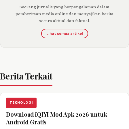
Seorang jurnalis yang berpengalaman dalam
pemberitaan media online dan menyajikan berita
secara aktual dan faktual.
Lihat semua artikel
Berita Terkait
TEKNOLOGI
Download iQIYI Mod Apk 2026 untuk
Android Gratis