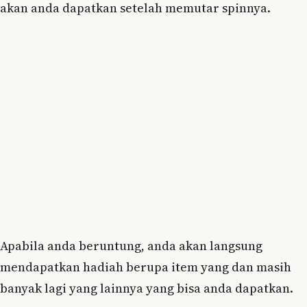
akan anda dapatkan setelah memutar spinnya.
Apabila anda beruntung, anda akan langsung
mendapatkan hadiah berupa item yang dan masih
banyak lagi yang lainnya yang bisa anda dapatkan.