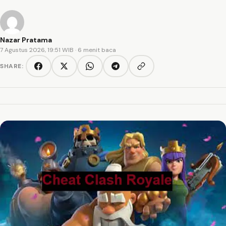
Nazar Pratama
7 Agustus 2026, 19:51 WIB
· 6 menit baca
SHARE:
Copy link
Facebook
Twitter/X
WhatsApp
Telegram