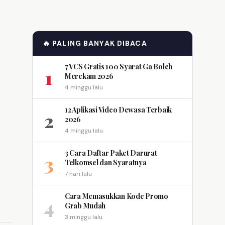
🔥 PALING BANYAK DIBACA
7 VCS Gratis 100 Syarat Ga Boleh
1
Merekam 2026
4 minggu lalu
12 Aplikasi Video Dewasa Terbaik
2
2026
4 minggu lalu
3 Cara Daftar Paket Darurat
3
Telkomsel dan Syaratnya
7 hari lalu
Cara Memasukkan Kode Promo
4
Grab Mudah
3 minggu lalu