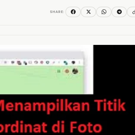
SHARE:
C
Facebook
Twitter/X
WhatsApp
Telegra