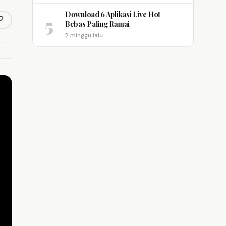
Download 6 Aplikasi Live Hot
5
opy link
Bebas Paling Ramai
m
2 minggu lalu