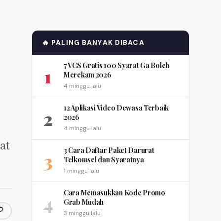
🔥 PALING BANYAK DIBACA
7 VCS Gratis 100 Syarat Ga Boleh
1
Merekam 2026
4 minggu lalu
12 Aplikasi Video Dewasa Terbaik
2
2026
4 minggu lalu
at
3 Cara Daftar Paket Darurat
3
Telkomsel dan Syaratnya
1 minggu lalu
Cara Memasukkan Kode Promo
4
Grab Mudah
3 minggu lalu
opy link
m