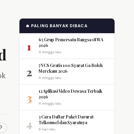
🔥 PALING BANYAK DIBACA
65 Grup Pemersatu Bangsa 18 WA
1
2026
d
4 minggu lalu
7 VCS Gratis 100 Syarat Ga Boleh
2
Merekam 2026
pk
4 minggu lalu
12 Aplikasi Video Dewasa Terbaik
3
2026
4 minggu lalu
3 Cara Daftar Paket Darurat
4
Telkomsel dan Syaratnya
6 hari lalu
opy link
m