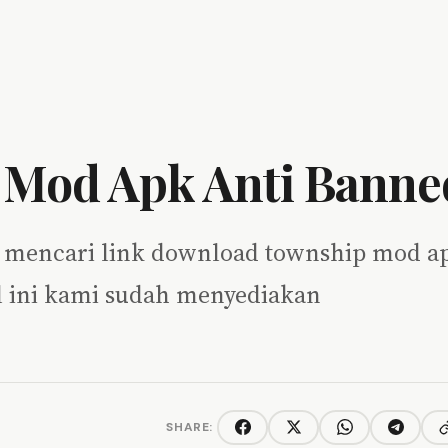
Mod Apk Anti Banne
ng mencari link download township mod a
el ini kami sudah menyediakan
SHARE:
C
Facebook
Twitter/X
WhatsApp
Telegra