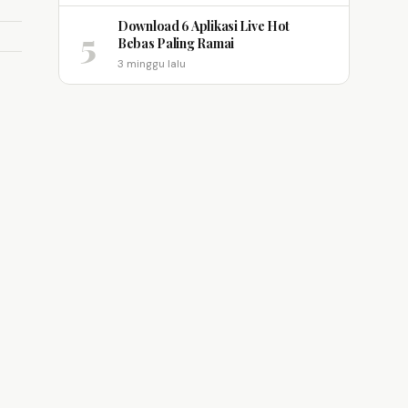
Download 6 Aplikasi Live Hot
5
Bebas Paling Ramai
3 minggu lalu