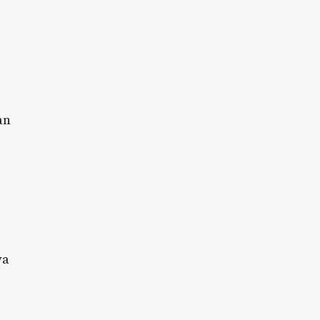
an
ya