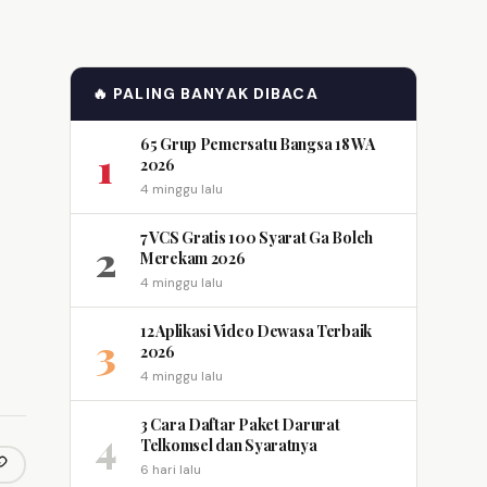
🔥 PALING BANYAK DIBACA
65 Grup Pemersatu Bangsa 18 WA
1
2026
4 minggu lalu
7 VCS Gratis 100 Syarat Ga Boleh
2
Merekam 2026
4 minggu lalu
12 Aplikasi Video Dewasa Terbaik
3
2026
4 minggu lalu
3 Cara Daftar Paket Darurat
4
Telkomsel dan Syaratnya
6 hari lalu
opy link
m