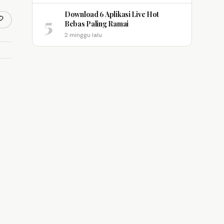
Download 6 Aplikasi Live Hot
5
opy link
Bebas Paling Ramai
m
2 minggu lalu