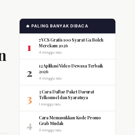
🔥 PALING BANYAK DIBACA
7 VCS Gratis 100 Syarat Ga Boleh
1
Merekam 2026
n
4 minggu lalu
12 Aplikasi Video Dewasa Terbaik
2
2026
4 minggu lalu
3 Cara Daftar Paket Darurat
3
Telkomsel dan Syaratnya
1 minggu lalu
Cara Memasukkan Kode Promo
4
Grab Mudah
3 minggu lalu