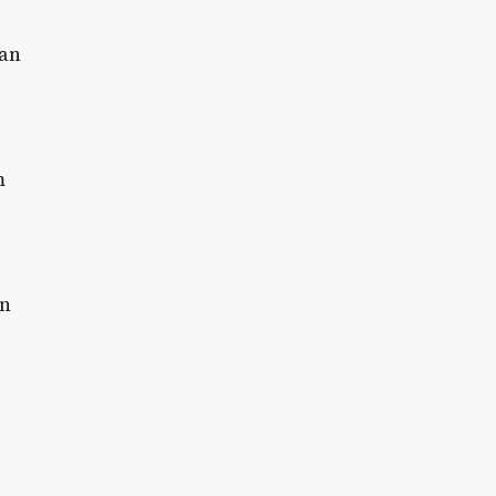
han
m
an