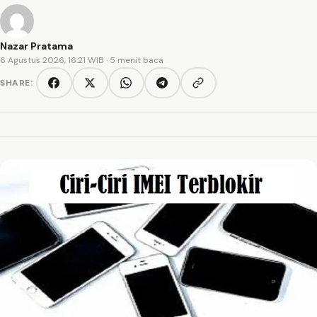
Nazar Pratama
6 Agustus 2026, 16:21 WIB
· 5 menit baca
SHARE:
Copy link
Facebook
Twitter/X
WhatsApp
Telegram