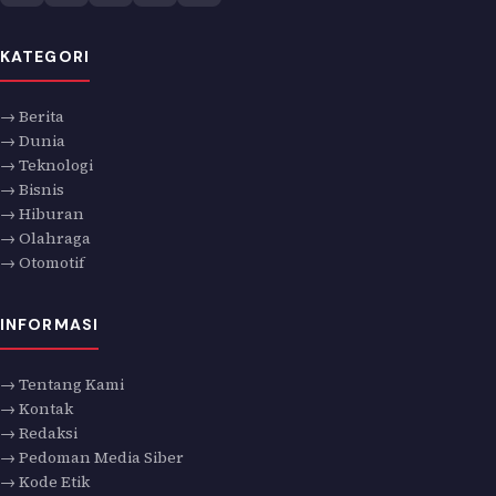
KATEGORI
→ Berita
→ Dunia
→ Teknologi
→ Bisnis
→ Hiburan
→ Olahraga
→ Otomotif
INFORMASI
→ Tentang Kami
→ Kontak
→ Redaksi
→ Pedoman Media Siber
→ Kode Etik