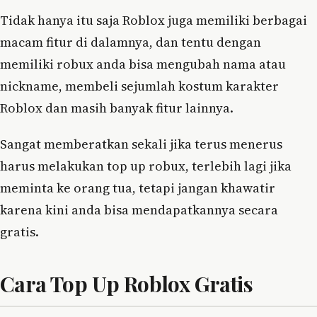
Tidak hanya itu saja Roblox juga memiliki berbagai
macam fitur di dalamnya, dan tentu dengan
memiliki robux anda bisa mengubah nama atau
nickname, membeli sejumlah kostum karakter
Roblox dan masih banyak fitur lainnya.
Sangat memberatkan sekali jika terus menerus
harus melakukan top up robux, terlebih lagi jika
meminta ke orang tua, tetapi jangan khawatir
karena kini anda bisa mendapatkannya secara
gratis.
Cara Top Up Roblox Gratis