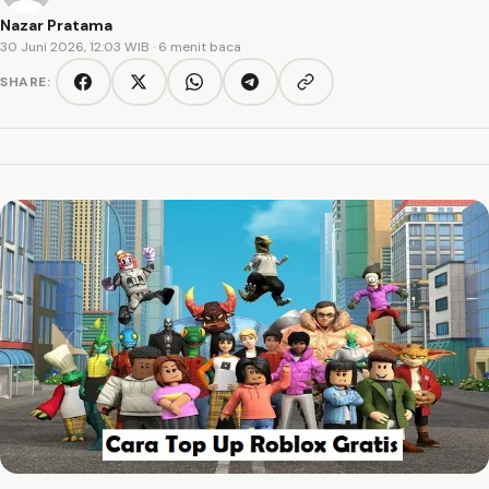
Nazar Pratama
30 Juni 2026, 12:03 WIB
· 6 menit baca
SHARE:
Copy link
Facebook
Twitter/X
WhatsApp
Telegram