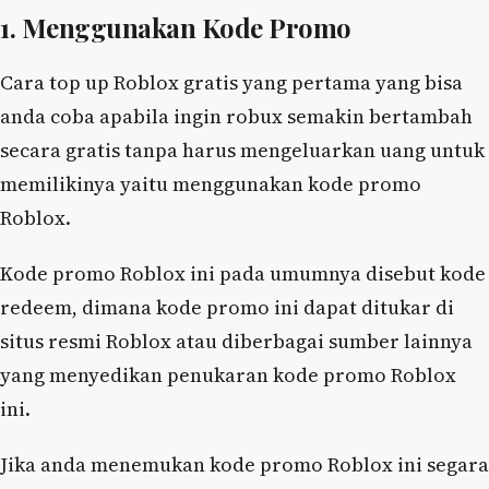
1. Menggunakan Kode Promo
Cara top up Roblox gratis yang pertama yang bisa
anda coba apabila ingin robux semakin bertambah
secara gratis tanpa harus mengeluarkan uang untuk
memilikinya yaitu menggunakan kode promo
Roblox.
Kode promo Roblox ini pada umumnya disebut kode
redeem, dimana kode promo ini dapat ditukar di
situs resmi Roblox atau diberbagai sumber lainnya
yang menyedikan penukaran kode promo Roblox
ini.
Jika anda menemukan kode promo Roblox ini segara