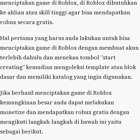
menciptakan game di Roblox, di Roblox dibutuhkan
ke ahlian atau skill tinggi agar bisa mendapatkan
robux secara gratis.
Hal pertama yang harus anda lakukan untuk bisa
menciptakan game di Roblox dengan membuat akun
terlebih dahulu dan menekan tombol “start
creating” kemudian mengoleksi template atau blok
dasar dan memiliki katalog yang ingin digunakan.
Jika berhasil menciptakan game di Roblox
kemungkinan besar anda dapat melakukan
monetize dan mendapatkan robux gratis dengan
mengikuti langkah-langkah di bawah ini yaitu
sebagai berikut.