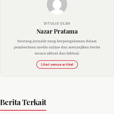
DITULIS OLEH
Nazar Pratama
Seorang jurnalis yang berpengalaman dalam
pemberitaan media online dan menyajikan berita
secara aktual dan faktual.
Lihat semua artikel
Berita Terkait