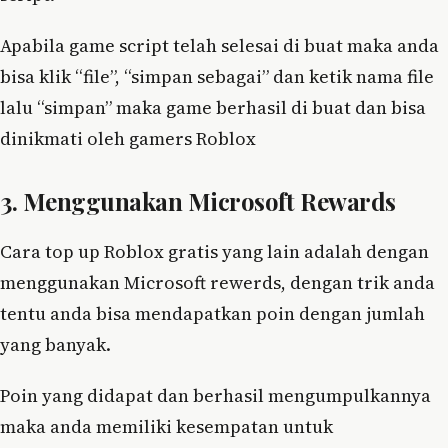
Apabila game script telah selesai di buat maka anda
bisa klik “file”, “simpan sebagai” dan ketik nama file
lalu “simpan” maka game berhasil di buat dan bisa
dinikmati oleh gamers Roblox
3. Menggunakan Microsoft Rewards
Cara top up Roblox gratis yang lain adalah dengan
menggunakan Microsoft rewerds, dengan trik anda
tentu anda bisa mendapatkan poin dengan jumlah
yang banyak.
Poin yang didapat dan berhasil mengumpulkannya
maka anda memiliki kesempatan untuk