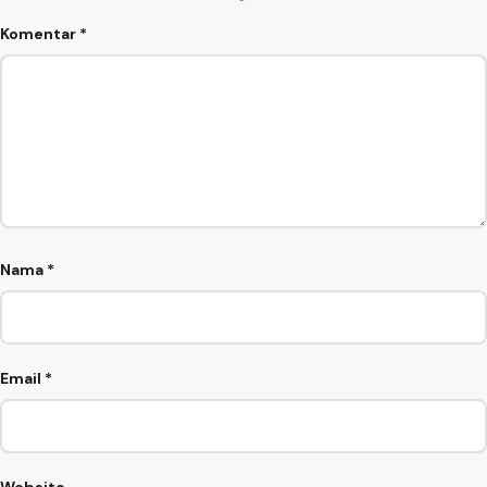
Komentar
*
Nama
*
Email
*
Website