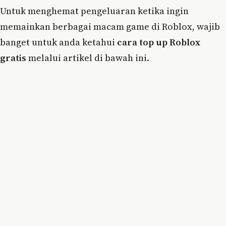
Untuk menghemat pengeluaran ketika ingin
memainkan berbagai macam game di Roblox, wajib
banget untuk anda ketahui
cara top up Roblox
gratis
melalui artikel di bawah ini.