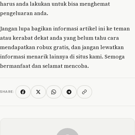
harus anda lakukan untuk bisa menghemat
pengeluaran anda.
Jangan lupa bagikan informasi artikel ini ke teman
atau kerabat dekat anda yang belum tahu cara
mendapatkan robux gratis, dan jangan lewatkan
informasi menarik lainnya di situs kami. Semoga
bermanfaat dan selamat mencoba.
SHARE:
Copy link
Facebook
Twitter/X
WhatsApp
Telegram