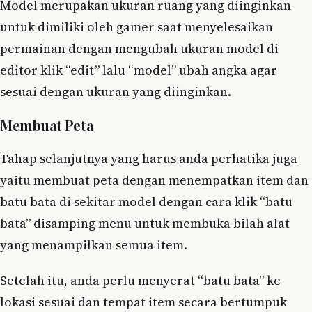
Model merupakan ukuran ruang yang diinginkan
untuk dimiliki oleh gamer saat menyelesaikan
permainan dengan mengubah ukuran model di
editor klik “edit” lalu “model” ubah angka agar
sesuai dengan ukuran yang diinginkan.
Membuat Peta
Tahap selanjutnya yang harus anda perhatika juga
yaitu membuat peta dengan menempatkan item dan
batu bata di sekitar model dengan cara klik “batu
bata” disamping menu untuk membuka bilah alat
yang menampilkan semua item.
Setelah itu, anda perlu menyerat “batu bata” ke
lokasi sesuai dan tempat item secara bertumpuk