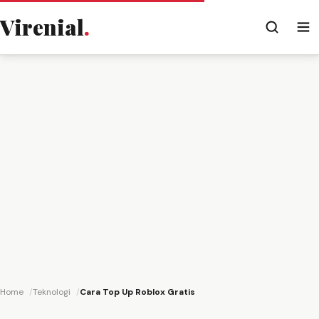
Virenial
.
Home
Teknologi
Cara Top Up Roblox Gratis