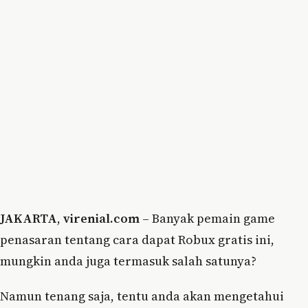
JAKARTA
,
virenial.com
– Banyak pemain game
penasaran tentang cara dapat Robux gratis ini,
mungkin anda juga termasuk salah satunya?
Namun tenang saja, tentu anda akan mengetahui