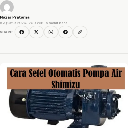
Nazar Pratama
5 Agustus 2026, 17:00 WIB
· 5 menit baca
SHARE:
Copy link
Facebook
Twitter/X
WhatsApp
Telegram