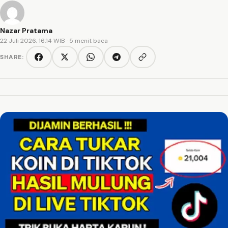
Nazar Pratama
22 Juli 2026, 16:14 WIB
· 5 menit baca
SHARE:
Copy link
Facebook
Twitter/X
WhatsApp
Telegram