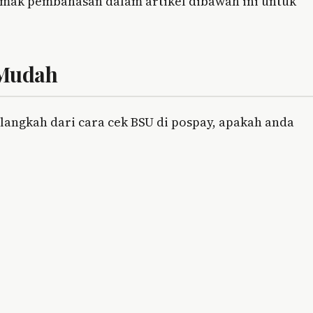
simak pembahasan dalam artikel dibawah ini untuk
 Mudah
langkah dari cara cek BSU di pospay, apakah anda