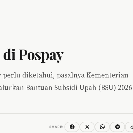
 di Pospay
ay perlu diketahui, pasalnya Kementerian
lurkan Bantuan Subsidi Upah (BSU) 2026
SHARE:
C
Facebook
Twitter/X
WhatsApp
Telegra