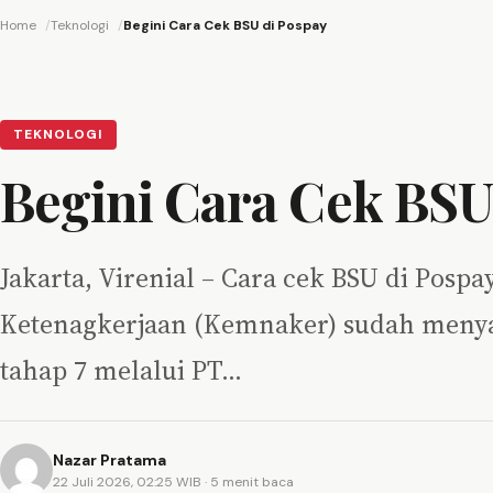
Home
Teknologi
Begini Cara Cek BSU di Pospay
TEKNOLOGI
Begini Cara Cek BSU
Jakarta, Virenial – Cara cek BSU di Posp
Ketenagkerjaan (Kemnaker) sudah menya
tahap 7 melalui PT…
Nazar Pratama
22 Juli 2026, 02:25 WIB
· 5 menit baca