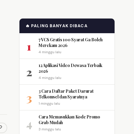
🔥 PALING BANYAK DIBACA
7 VCS Gratis 100 Syarat Ga Boleh
1
Merekam 2026
4 minggu lalu
12 Aplikasi Video Dewasa Terbaik
2
2026
4 minggu lalu
3 Cara Daftar Paket Darurat
3
Telkomsel dan Syaratnya
1 minggu lalu
Cara Memasukkan Kode Promo
4
Grab Mudah
3 minggu lalu
opy link
m