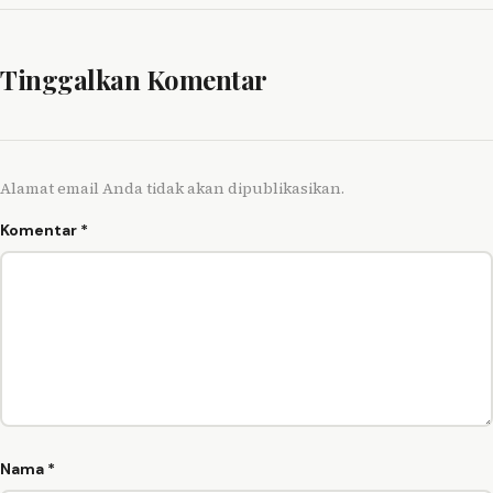
Tinggalkan Komentar
Alamat email Anda tidak akan dipublikasikan.
Komentar
*
Nama
*