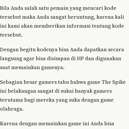
Bila Anda salah satu pemain yang mencari kode
tersebut maka Anda sangat beruntung, karena kali
ini kami akan memberikan informasi tentang kode
tersebut.
Dengan begitu kodenya bisa Anda dapatkan secara
langsung agar bisa disimpan di HP dan digunakan
saat memainkan gamenya.
Sebagian besar gamers tahu bahwa game The Spike
ini belakangan sangat di sukai banyak gamers
terutama bagi mereka yang suka dengan game
olahraga.
Karena dengan memainkan game ini Anda bisa