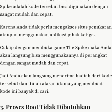
Spike adalah kode tersebut bisa digunakan dengan
sangat mudah dan cepat.
Karena Anda tidak perlu mengakses situs penukaran
ataupun menggunakan aplikasi pihak ketiga.
Cukup dengan membuka game The Spike maka Anda
akan langsung bisa menggunakannya di perangkat
dengan sangat mudah dan cepat.
Jadi Anda akan langsung menerima hadiah dari kode
tersebut dan itulah alasan utama yang membuat
kode ini banyak di cari.
3. Proses Root Tidak Dibutuhkan