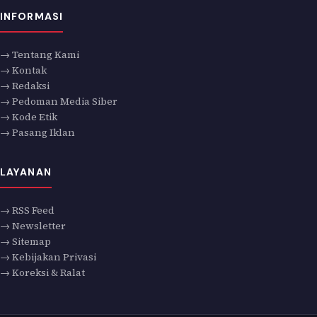
INFORMASI
→ Tentang Kami
→ Kontak
→ Redaksi
→ Pedoman Media Siber
→ Kode Etik
→ Pasang Iklan
LAYANAN
→ RSS Feed
→ Newsletter
→ Sitemap
→ Kebijakan Privasi
→ Koreksi & Ralat