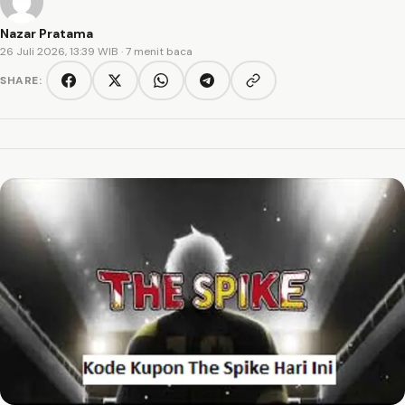
Nazar Pratama
26 Juli 2026, 13:39 WIB
· 7 menit baca
SHARE:
Copy link
Facebook
Twitter/X
WhatsApp
Telegram