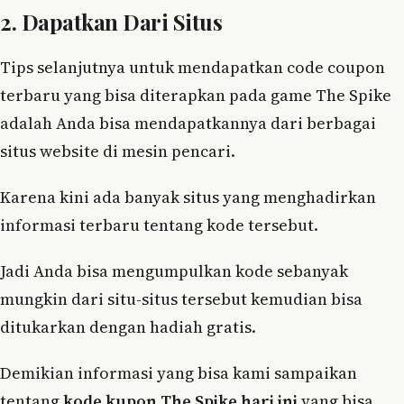
2. Dapatkan Dari Situs
Tips selanjutnya untuk mendapatkan code coupon
terbaru yang bisa diterapkan pada game The Spike
adalah Anda bisa mendapatkannya dari berbagai
situs website di mesin pencari.
Karena kini ada banyak situs yang menghadirkan
informasi terbaru tentang kode tersebut.
Jadi Anda bisa mengumpulkan kode sebanyak
mungkin dari situ-situs tersebut kemudian bisa
ditukarkan dengan hadiah gratis.
Demikian informasi yang bisa kami sampaikan
tentang
kode kupon The Spike hari ini
yang bisa