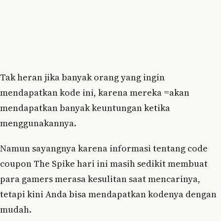
Tak heran jika banyak orang yang ingin
mendapatkan kode ini, karena mereka =akan
mendapatkan banyak keuntungan ketika
menggunakannya.
Namun sayangnya karena informasi tentang code
coupon The Spike hari ini masih sedikit membuat
para gamers merasa kesulitan saat mencarinya,
tetapi kini Anda bisa mendapatkan kodenya dengan
mudah.