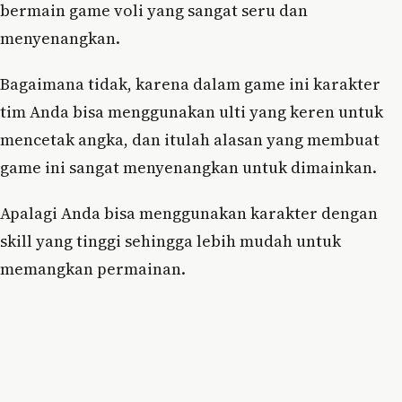
bermain game voli yang sangat seru dan
menyenangkan.
Bagaimana tidak, karena dalam game ini karakter
tim Anda bisa menggunakan ulti yang keren untuk
mencetak angka, dan itulah alasan yang membuat
game ini sangat menyenangkan untuk dimainkan.
Apalagi Anda bisa menggunakan karakter dengan
skill yang tinggi sehingga lebih mudah untuk
memangkan permainan.