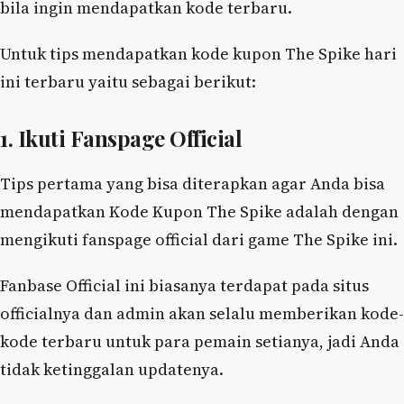
bila ingin mendapatkan kode terbaru.
Untuk tips mendapatkan kode kupon The Spike hari
ini terbaru yaitu sebagai berikut:
1. Ikuti Fanspage Official
Tips pertama yang bisa diterapkan agar Anda bisa
mendapatkan Kode Kupon The Spike adalah dengan
mengikuti fanspage official dari game The Spike ini.
Fanbase Official ini biasanya terdapat pada situs
officialnya dan admin akan selalu memberikan kode-
kode terbaru untuk para pemain setianya, jadi Anda
tidak ketinggalan updatenya.