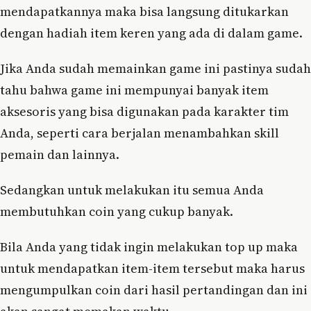
mendapatkannya maka bisa langsung ditukarkan
dengan hadiah item keren yang ada di dalam game.
Jika Anda sudah memainkan game ini pastinya sudah
tahu bahwa game ini mempunyai banyak item
aksesoris yang bisa digunakan pada karakter tim
Anda, seperti cara berjalan menambahkan skill
pemain dan lainnya.
Sedangkan untuk melakukan itu semua Anda
membutuhkan coin yang cukup banyak.
Bila Anda yang tidak ingin melakukan top up maka
untuk mendapatkan item-item tersebut maka harus
mengumpulkan coin dari hasil pertandingan dan ini