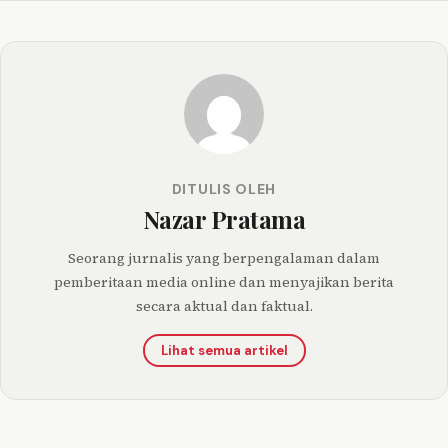
DITULIS OLEH
Nazar Pratama
Seorang jurnalis yang berpengalaman dalam
pemberitaan media online dan menyajikan berita
secara aktual dan faktual.
Lihat semua artikel