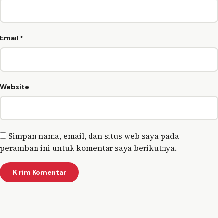
Email
*
Website
Simpan nama, email, dan situs web saya pada
peramban ini untuk komentar saya berikutnya.