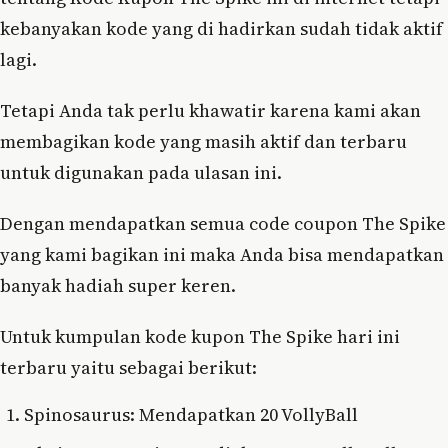
kebanyakan kode yang di hadirkan sudah tidak aktif
lagi.
Tetapi Anda tak perlu khawatir karena kami akan
membagikan kode yang masih aktif dan terbaru
untuk digunakan pada ulasan ini.
Dengan mendapatkan semua code coupon The Spike
yang kami bagikan ini maka Anda bisa mendapatkan
banyak hadiah super keren.
Untuk kumpulan kode kupon The Spike hari ini
terbaru yaitu sebagai berikut:
Spinosaurus: Mendapatkan 20 VollyBall