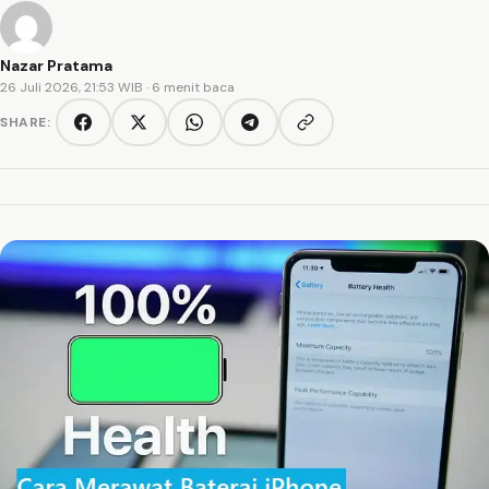
Nazar Pratama
26 Juli 2026, 21:53 WIB
· 6 menit baca
SHARE:
Copy link
Facebook
Twitter/X
WhatsApp
Telegram