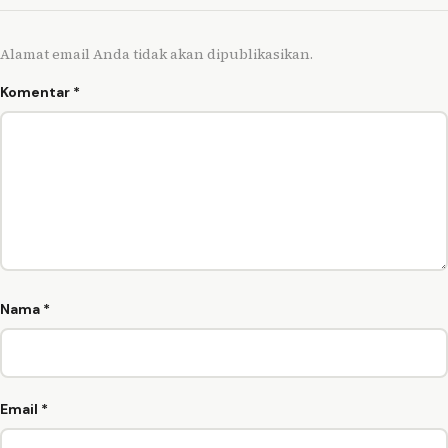
Alamat email Anda tidak akan dipublikasikan.
Komentar
*
Nama
*
Email
*