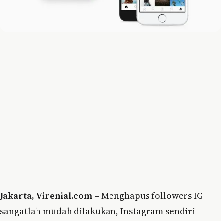
Jakarta, Virenial.com –
Menghapus followers IG
sangatlah mudah dilakukan, Instagram sendiri