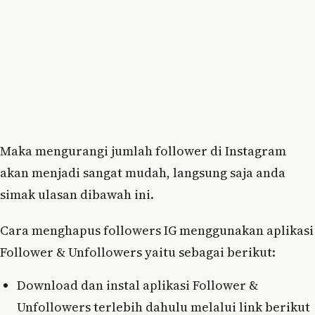
Maka mengurangi jumlah follower di Instagram
akan menjadi sangat mudah, langsung saja anda
simak ulasan dibawah ini.
Cara menghapus followers IG menggunakan aplikasi
Follower & Unfollowers yaitu sebagai berikut:
Download dan instal aplikasi Follower &
Unfollowers terlebih dahulu melalui link berikut