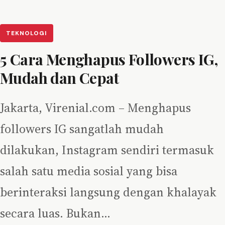
TEKNOLOGI
5 Cara Menghapus Followers IG,
Mudah dan Cepat
Jakarta, Virenial.com – Menghapus
followers IG sangatlah mudah
dilakukan, Instagram sendiri termasuk
salah satu media sosial yang bisa
berinteraksi langsung dengan khalayak
secara luas. Bukan…