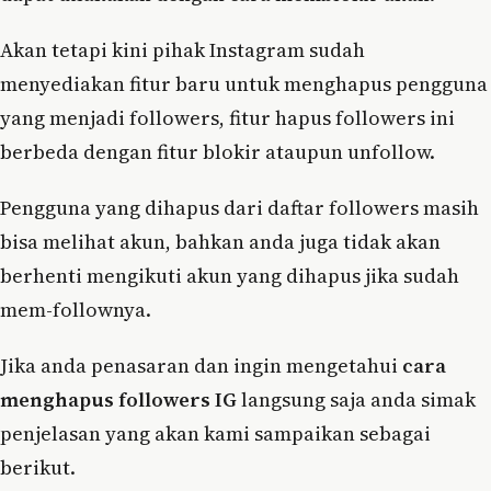
Akan tetapi kini pihak Instagram sudah
menyediakan fitur baru untuk menghapus pengguna
yang menjadi followers, fitur hapus followers ini
berbeda dengan fitur blokir ataupun unfollow.
Pengguna yang dihapus dari daftar followers masih
bisa melihat akun, bahkan anda juga tidak akan
berhenti mengikuti akun yang dihapus jika sudah
mem-follownya.
Jika anda penasaran dan ingin mengetahui
cara
menghapus followers IG
langsung saja anda simak
penjelasan yang akan kami sampaikan sebagai
berikut.