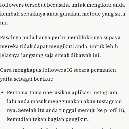
followers tersebut berusaha untuk mengikuti anda
kembali sebaiknya anda gunakan metode yang satu
ini.
Pasalnya anda hanya perlu memblokirnya supaya
mereka tidak dapat mengikuti anda, untuk lebih
jelasnya langsung saja simak dibawah ini.
Cara menghapus followers IG secara permanen
yaitu sebagai berikut:
Pertama-tama operasikan aplikasi Instagram,
lalu anda masuk menggunakan akun Instagram-
nya. Setelah itu anda tinggal menuju ke profil IG,
kemudian tekan bagian pengikut.