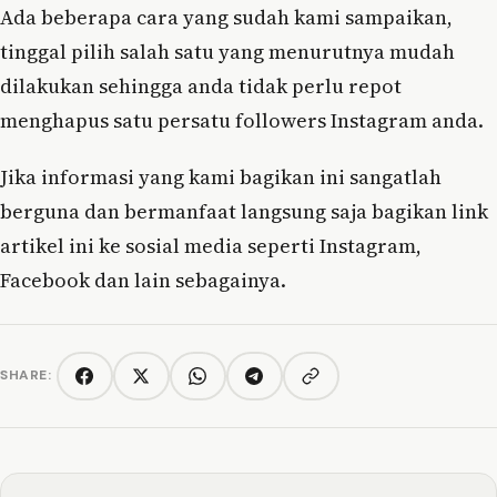
Ada beberapa cara yang sudah kami sampaikan,
tinggal pilih salah satu yang menurutnya mudah
dilakukan sehingga anda tidak perlu repot
menghapus satu persatu followers Instagram anda.
Jika informasi yang kami bagikan ini sangatlah
berguna dan bermanfaat langsung saja bagikan link
artikel ini ke sosial media seperti Instagram,
Facebook dan lain sebagainya.
SHARE:
Copy link
Facebook
Twitter/X
WhatsApp
Telegram