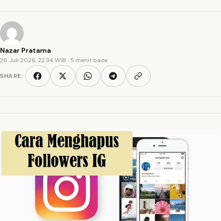
Nazar Pratama
26 Juli 2026, 22:34 WIB
· 5 menit baca
SHARE:
Copy link
Facebook
Twitter/X
WhatsApp
Telegram