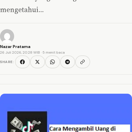
mengetahui…
Nazar Pratama
26 Juli 2026, 20:28 WIB
· 5 menit baca
SHARE:
Copy link
Facebook
Twitter/X
WhatsApp
Telegram