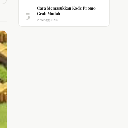
opy link
m
Cara Memasukkan Kode Promo
5
Grab Mudah
2 minggu lalu