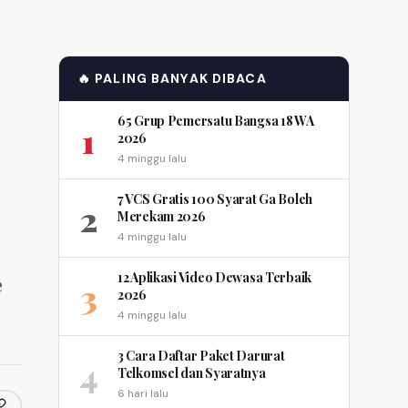
🔥 PALING BANYAK DIBACA
65 Grup Pemersatu Bangsa 18 WA
1
2026
4 minggu lalu
7 VCS Gratis 100 Syarat Ga Boleh
2
Merekam 2026
4 minggu lalu
12 Aplikasi Video Dewasa Terbaik
e
3
2026
4 minggu lalu
3 Cara Daftar Paket Darurat
4
Telkomsel dan Syaratnya
6 hari lalu