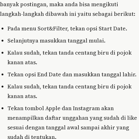
banyak postingan, maka anda bisa mengikuti
langkah-langkah dibawah ini yaitu sebagai berikut:
Pada menu Sort&Filter, tekan opsi Start Date.
Selanjutnya masukkan tanggal mulai.
Kalau sudah, tekan tanda centang biru di pojok
kanan atas.
Tekan opsi End Date dan masukkan tanggal lahir.
Kalau sudah, tekan tanda centang biru di pojok
kanan atas.
Tekan tombol Apple dan Instagram akan
menampilkan daftar unggahan yang sudah di like
sesuai dengan tanggal awal sampai akhir yang
sudah di tentukan.