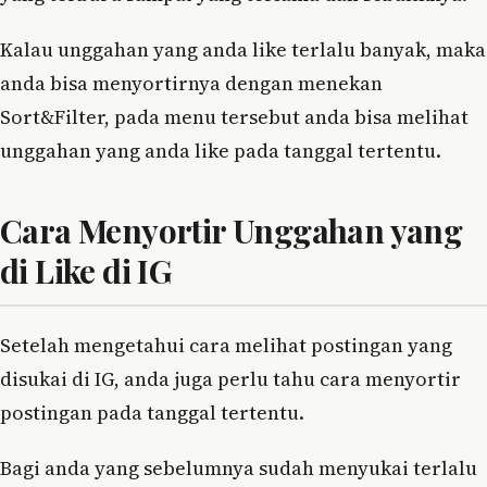
Kalau unggahan yang anda like terlalu banyak, maka
anda bisa menyortirnya dengan menekan
Sort&Filter, pada menu tersebut anda bisa melihat
unggahan yang anda like pada tanggal tertentu.
Cara Menyortir Unggahan yang
di Like di IG
Setelah mengetahui cara melihat postingan yang
disukai di IG, anda juga perlu tahu cara menyortir
postingan pada tanggal tertentu.
Bagi anda yang sebelumnya sudah menyukai terlalu