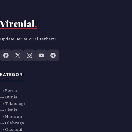
Virenial
.
Update Berita Viral Terbaru
KATEGORI
→ Berita
→ Dunia
→ Teknologi
→ Bisnis
→ Hiburan
→ Olahraga
→ Otomotif