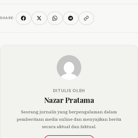
SHARE:
Copy link
Facebook
Twitter/X
WhatsApp
Telegram
DITULIS OLEH
Nazar Pratama
Seorang jurnalis yang berpengalaman dalam
pemberitaan media online dan menyajikan berita
secara aktual dan faktual.