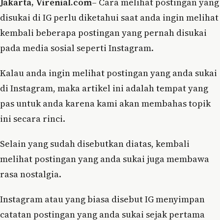
Jakarta, Virenial.com
– Cara melihat postingan yang
disukai di IG perlu diketahui saat anda ingin melihat
kembali beberapa postingan yang pernah disukai
pada media sosial seperti Instagram.
Kalau anda ingin melihat postingan yang anda sukai
di Instagram, maka artikel ini adalah tempat yang
pas untuk anda karena kami akan membahas topik
ini secara rinci.
Selain yang sudah disebutkan diatas, kembali
melihat postingan yang anda sukai juga membawa
rasa nostalgia.
Instagram atau yang biasa disebut IG menyimpan
catatan postingan yang anda sukai sejak pertama