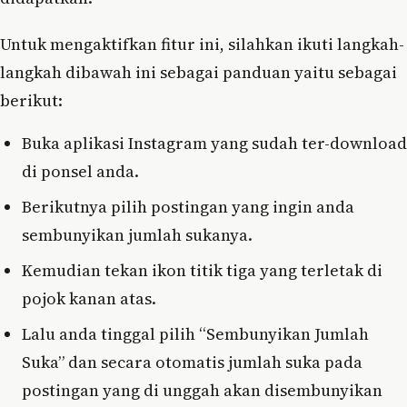
Untuk mengaktifkan fitur ini, silahkan ikuti langkah-
langkah dibawah ini sebagai panduan yaitu sebagai
berikut:
Buka aplikasi Instagram yang sudah ter-download
di ponsel anda.
Berikutnya pilih postingan yang ingin anda
sembunyikan jumlah sukanya.
Kemudian tekan ikon titik tiga yang terletak di
pojok kanan atas.
Lalu anda tinggal pilih “Sembunyikan Jumlah
Suka” dan secara otomatis jumlah suka pada
postingan yang di unggah akan disembunyikan