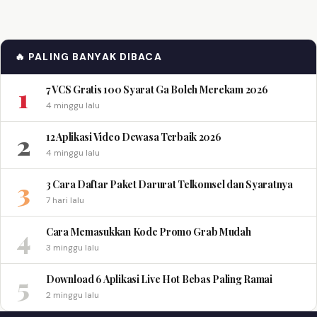
🔥 PALING BANYAK DIBACA
1
7 VCS Gratis 100 Syarat Ga Boleh Merekam 2026
4 minggu lalu
2
12 Aplikasi Video Dewasa Terbaik 2026
4 minggu lalu
3
3 Cara Daftar Paket Darurat Telkomsel dan Syaratnya
7 hari lalu
4
Cara Memasukkan Kode Promo Grab Mudah
3 minggu lalu
5
Download 6 Aplikasi Live Hot Bebas Paling Ramai
2 minggu lalu