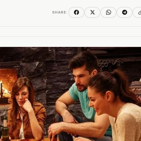
SHARE:
C
Facebook
Twitter/X
WhatsApp
Telegra