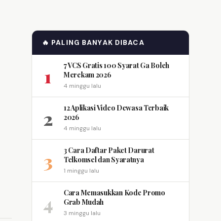
🔥 PALING BANYAK DIBACA
7 VCS Gratis 100 Syarat Ga Boleh
1
Merekam 2026
4 minggu lalu
12 Aplikasi Video Dewasa Terbaik
2
2026
4 minggu lalu
3 Cara Daftar Paket Darurat
3
Telkomsel dan Syaratnya
1 minggu lalu
Cara Memasukkan Kode Promo
4
Grab Mudah
3 minggu lalu