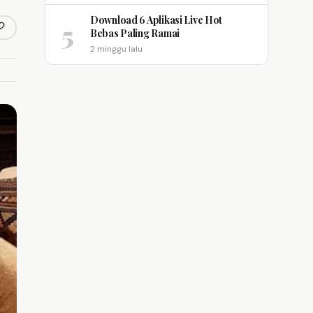
Download 6 Aplikasi Live Hot
5
opy link
Bebas Paling Ramai
m
2 minggu lalu