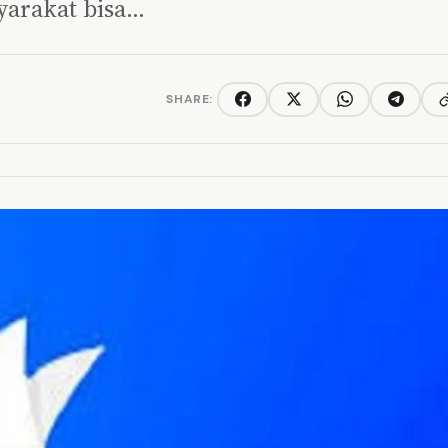
yarakat bisa…
SHARE:
C
Facebook
Twitter/X
WhatsApp
Telegra