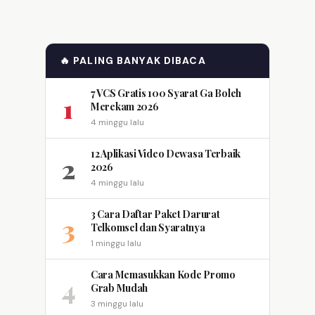
🔥 PALING BANYAK DIBACA
7 VCS Gratis 100 Syarat Ga Boleh
1
Merekam 2026
4 minggu lalu
12 Aplikasi Video Dewasa Terbaik
2
2026
4 minggu lalu
3 Cara Daftar Paket Darurat
3
Telkomsel dan Syaratnya
1 minggu lalu
Cara Memasukkan Kode Promo
4
Grab Mudah
3 minggu lalu