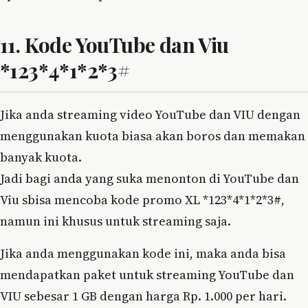
11. Kode YouTube dan Viu
*123*4*1*2*3#
Jika anda streaming video YouTube dan VIU dengan
menggunakan kuota biasa akan boros dan memakan
banyak kuota.
Jadi bagi anda yang suka menonton di YouTube dan
Viu sbisa mencoba kode promo XL *123*4*1*2*3#,
namun ini khusus untuk streaming saja.
Jika anda menggunakan kode ini, maka anda bisa
mendapatkan paket untuk streaming YouTube dan
VIU sebesar 1 GB dengan harga Rp. 1.000 per hari.