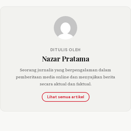
DITULIS OLEH
Nazar Pratama
Seorang jurnalis yang berpengalaman dalam
pemberitaan media online dan menyajikan berita
secara aktual dan faktual.
Lihat semua artikel