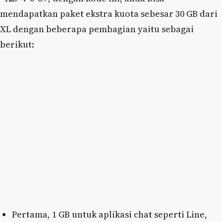
mendapatkan paket ekstra kuota sebesar 30 GB dari
XL dengan beberapa pembagian yaitu sebagai
berikut:
Pertama, 1 GB untuk aplikasi chat seperti Line,