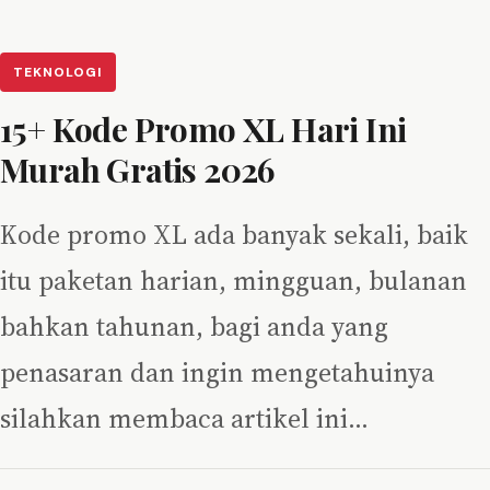
TEKNOLOGI
15+ Kode Promo XL Hari Ini
Murah Gratis 2026
Kode promo XL ada banyak sekali, baik
itu paketan harian, mingguan, bulanan
bahkan tahunan, bagi anda yang
penasaran dan ingin mengetahuinya
silahkan membaca artikel ini…