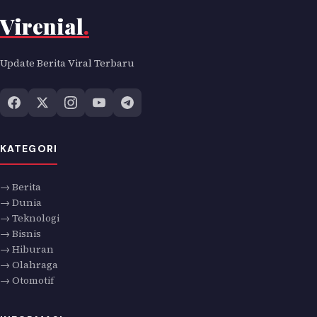
Virenial
.
Update Berita Viral Terbaru
KATEGORI
→ Berita
→ Dunia
→ Teknologi
→ Bisnis
→ Hiburan
→ Olahraga
→ Otomotif