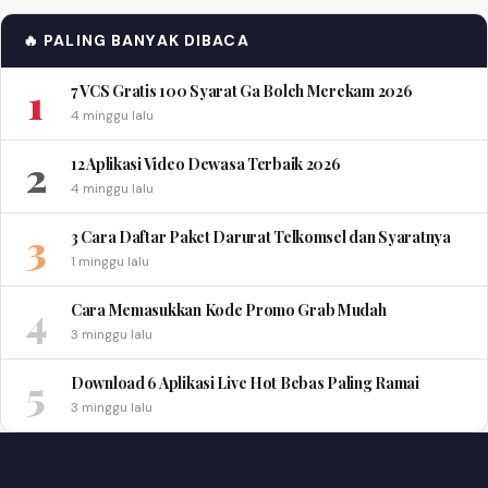
🔥 PALING BANYAK DIBACA
1
7 VCS Gratis 100 Syarat Ga Boleh Merekam 2026
4 minggu lalu
2
12 Aplikasi Video Dewasa Terbaik 2026
4 minggu lalu
3
3 Cara Daftar Paket Darurat Telkomsel dan Syaratnya
1 minggu lalu
4
Cara Memasukkan Kode Promo Grab Mudah
3 minggu lalu
5
Download 6 Aplikasi Live Hot Bebas Paling Ramai
3 minggu lalu