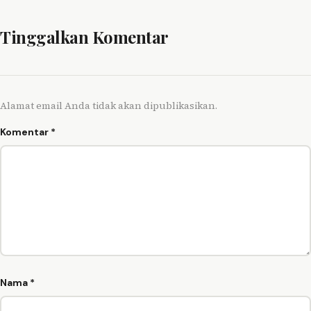
Tinggalkan Komentar
Alamat email Anda tidak akan dipublikasikan.
Komentar
*
Nama
*