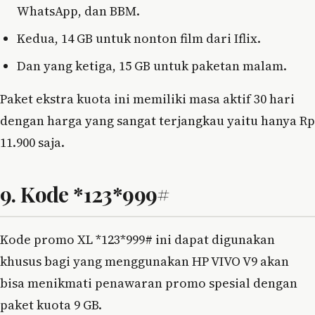
WhatsApp, dan BBM.
Kedua, 14 GB untuk nonton film dari Iflix.
Dan yang ketiga, 15 GB untuk paketan malam.
Paket ekstra kuota ini memiliki masa aktif 30 hari
dengan harga yang sangat terjangkau yaitu hanya Rp
11.900 saja.
9. Kode *123*999#
Kode promo XL *123*999# ini dapat digunakan
khusus bagi yang menggunakan HP VIVO V9 akan
bisa menikmati penawaran promo spesial dengan
paket kuota 9 GB.