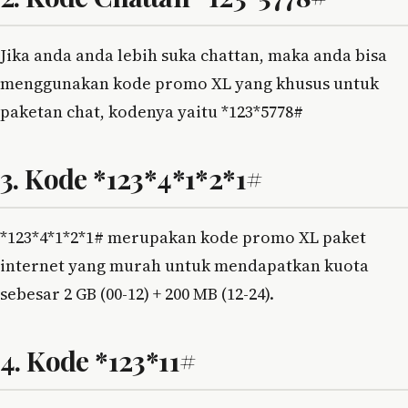
Jika anda anda lebih suka chattan, maka anda bisa
menggunakan kode promo XL yang khusus untuk
paketan chat, kodenya yaitu *123*5778#
3. Kode *123*4*1*2*1#
*123*4*1*2*1# merupakan kode promo XL paket
internet yang murah untuk mendapatkan kuota
sebesar 2 GB (00-12) + 200 MB (12-24).
4. Kode *123*11#