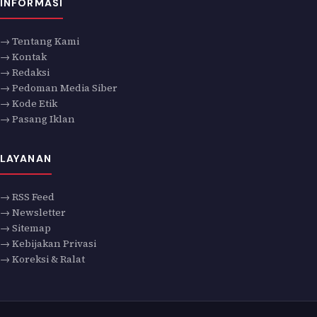
INFORMASI
→ Tentang Kami
→ Kontak
→ Redaksi
→ Pedoman Media Siber
→ Kode Etik
→ Pasang Iklan
LAYANAN
→ RSS Feed
→ Newsletter
→ Sitemap
→ Kebijakan Privasi
→ Koreksi & Ralat