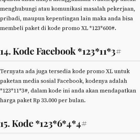
menghubungi atau komunikasi masalah pekerjaan,
pribadi, maupun kepentingan lain maka anda bisa
membeli paket di kode promo XL *123*600#.
14. Kode Facebook *123*11*3#
Ternyata ada juga tersedia kode promo XL untuk
paketan media sosial Facebook, kodenya adalah
*123*11*3#, dalam kode ini anda akan mendapatkan
harga paket Rp 33.000 per bulan.
15. Kode *123*6*4*4#