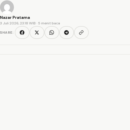
Nazar Pratama
3 Juli 2026, 23:18 WIB
· 5 menit baca
SHARE:
Copy link
Facebook
Twitter/X
WhatsApp
Telegram