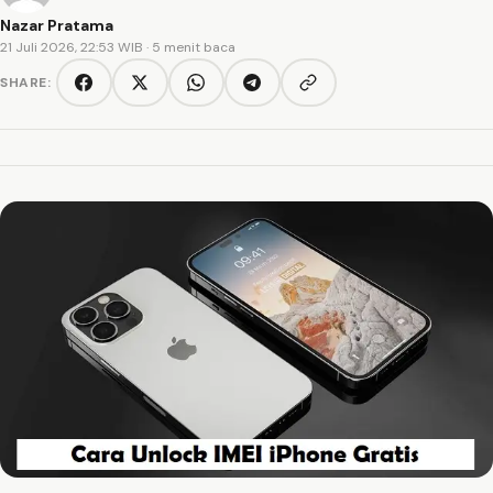
Nazar Pratama
21 Juli 2026, 22:53 WIB
· 5 menit baca
SHARE:
Copy link
Facebook
Twitter/X
WhatsApp
Telegram