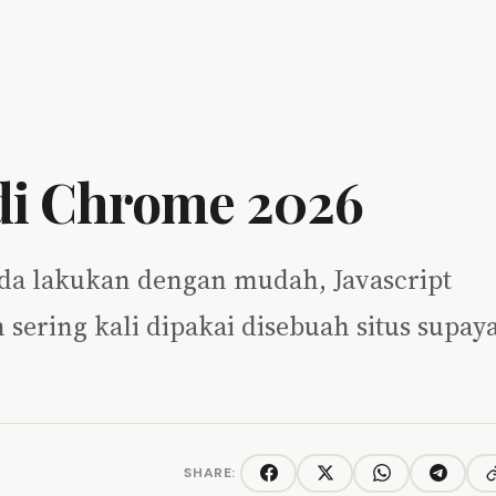
 di Chrome 2026
anda lakukan dengan mudah, Javascript
ring kali dipakai disebuah situs supay
SHARE:
C
Facebook
Twitter/X
WhatsApp
Telegra