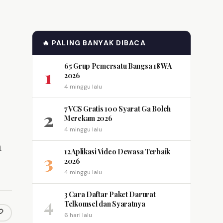
🔥 PALING BANYAK DIBACA
65 Grup Pemersatu Bangsa 18 WA
1
2026
4 minggu lalu
7 VCS Gratis 100 Syarat Ga Boleh
2
Merekam 2026
4 minggu lalu
a
12 Aplikasi Video Dewasa Terbaik
3
2026
4 minggu lalu
3 Cara Daftar Paket Darurat
4
Telkomsel dan Syaratnya
6 hari lalu
opy link
m