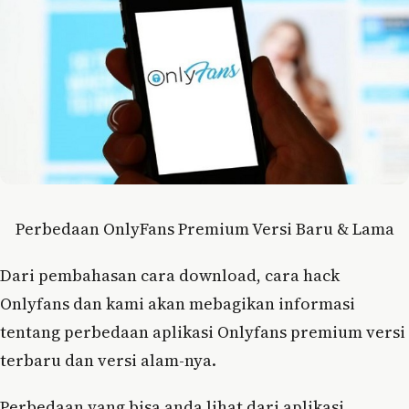
Perbedaan OnlyFans Premium Versi Baru & Lama
Dari pembahasan cara download, cara hack
Onlyfans dan kami akan mebagikan informasi
tentang perbedaan aplikasi Onlyfans premium versi
terbaru dan versi alam-nya.
Perbedaan yang bisa anda lihat dari aplikasi