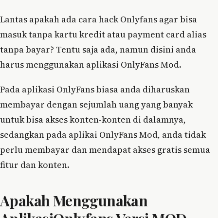
Lantas apakah ada cara hack Onlyfans agar bisa
masuk tanpa kartu kredit atau payment card alias
tanpa bayar? Tentu saja ada, namun disini anda
harus menggunakan aplikasi OnlyFans Mod.
Pada aplikasi OnlyFans biasa anda diharuskan
membayar dengan sejumlah uang yang banyak
untuk bisa akses konten-konten di dalamnya,
sedangkan pada aplikai OnlyFans Mod, anda tidak
perlu membayar dan mendapat akses gratis semua
fitur dan konten.
Apakah Menggunakan