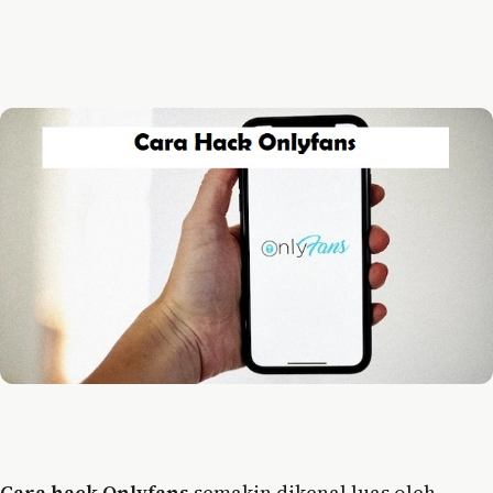
Cara hack Onlyfans
semakin dikenal luas oleh