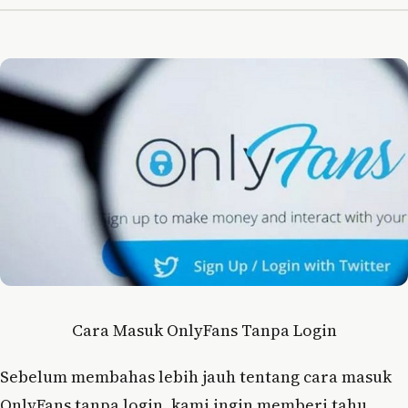
Cara Masuk OnlyFans Tanpa Login
Sebelum membahas lebih jauh tentang cara masuk
OnlyFans tanpa login, kami ingin memberi tahu