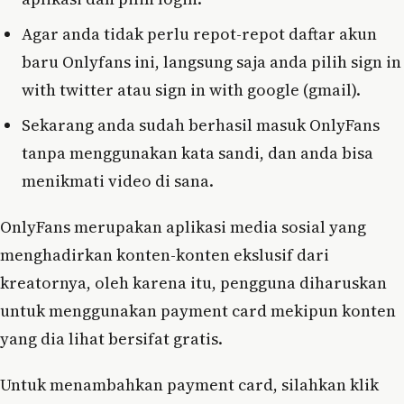
Agar anda tidak perlu repot-repot daftar akun
baru Onlyfans ini, langsung saja anda pilih sign in
with twitter atau sign in with google (gmail).
Sekarang anda sudah berhasil masuk OnlyFans
tanpa menggunakan kata sandi, dan anda bisa
menikmati video di sana.
OnlyFans merupakan aplikasi media sosial yang
menghadirkan konten-konten ekslusif dari
kreatornya, oleh karena itu, pengguna diharuskan
untuk menggunakan payment card mekipun konten
yang dia lihat bersifat gratis.
Untuk menambahkan payment card, silahkan klik