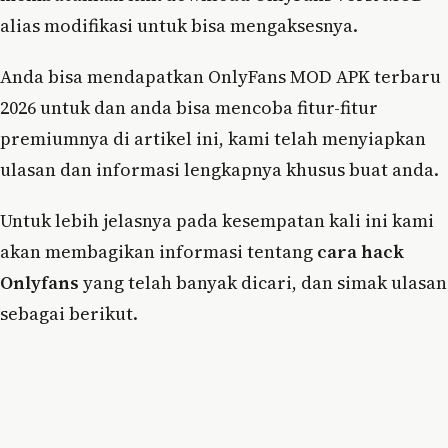
alias modifikasi untuk bisa mengaksesnya.
Anda bisa mendapatkan OnlyFans MOD APK terbaru
2026 untuk dan anda bisa mencoba fitur-fitur
premiumnya di artikel ini, kami telah menyiapkan
ulasan dan informasi lengkapnya khusus buat anda.
Untuk lebih jelasnya pada kesempatan kali ini kami
akan membagikan informasi tentang
cara hack
Onlyfans
yang telah banyak dicari, dan simak ulasan
sebagai berikut.