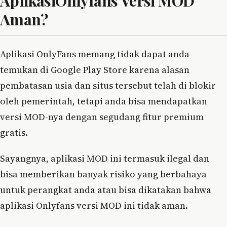
AplikasiOnlyfans Versi MOD
Aman?
Aplikasi OnlyFans memang tidak dapat anda
temukan di Google Play Store karena alasan
pembatasan usia dan situs tersebut telah di blokir
oleh pemerintah, tetapi anda bisa mendapatkan
versi MOD-nya dengan segudang fitur premium
gratis.
Sayangnya, aplikasi MOD ini termasuk ilegal dan
bisa memberikan banyak risiko yang berbahaya
untuk perangkat anda atau bisa dikatakan bahwa
aplikasi Onlyfans versi MOD ini tidak aman.