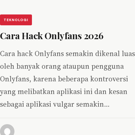
TEKNOLOGI
Cara Hack Onlyfans 2026
Cara hack Onlyfans semakin dikenal luas
oleh banyak orang ataupun pengguna
Onlyfans, karena beberapa kontroversi
yang melibatkan aplikasi ini dan kesan
sebagai aplikasi vulgar semakin…