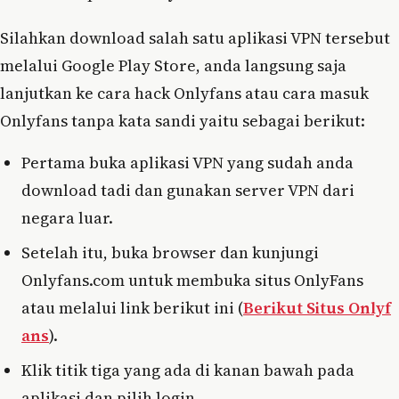
Silahkan download salah satu aplikasi VPN tersebut
melalui Google Play Store, anda langsung saja
lanjutkan ke cara hack Onlyfans atau cara masuk
Onlyfans tanpa kata sandi yaitu sebagai berikut:
Pertama buka aplikasi VPN yang sudah anda
download tadi dan gunakan server VPN dari
negara luar.
Setelah itu, buka browser dan kunjungi
Onlyfans.com untuk membuka situs OnlyFans
atau melalui link berikut ini (
Berikut Situs Onlyf
ans
).
Klik titik tiga yang ada di kanan bawah pada
aplikasi dan pilih login.