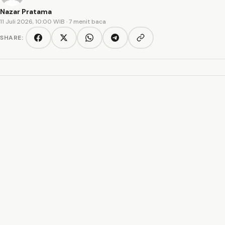
Nazar Pratama
11 Juli 2026, 10:00 WIB
· 7 menit baca
SHARE:
Copy link
Facebook
Twitter/X
WhatsApp
Telegram