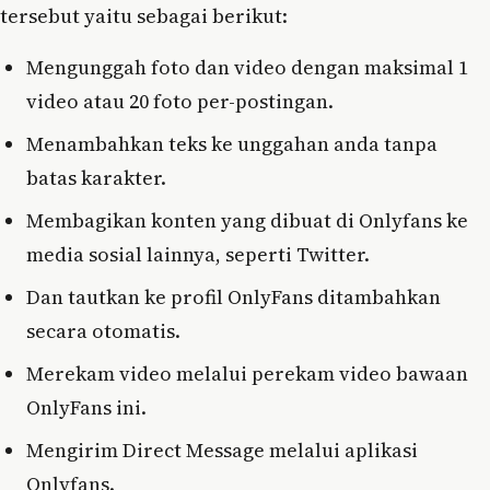
tersebut yaitu sebagai berikut:
Mengunggah foto dan video dengan maksimal 1
video atau 20 foto per-postingan.
Menambahkan teks ke unggahan anda tanpa
batas karakter.
Membagikan konten yang dibuat di Onlyfans ke
media sosial lainnya, seperti Twitter.
Dan tautkan ke profil OnlyFans ditambahkan
secara otomatis.
Merekam video melalui perekam video bawaan
OnlyFans ini.
Mengirim Direct Message melalui aplikasi
Onlyfans.