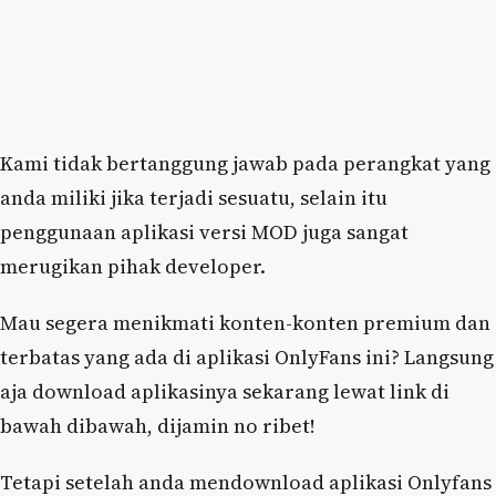
Kami tidak bertanggung jawab pada perangkat yang
anda miliki jika terjadi sesuatu, selain itu
penggunaan aplikasi versi MOD juga sangat
merugikan pihak developer.
Mau segera menikmati konten-konten premium dan
terbatas yang ada di aplikasi OnlyFans ini? Langsung
aja download aplikasinya sekarang lewat link di
bawah dibawah, dijamin no ribet!
Tetapi setelah anda mendownload aplikasi Onlyfans