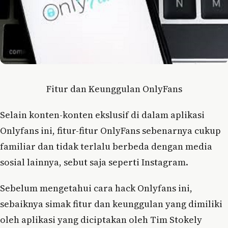
Fitur dan Keunggulan OnlyFans
Selain konten-konten ekslusif di dalam aplikasi
Onlyfans ini, fitur-fitur OnlyFans sebenarnya cukup
familiar dan tidak terlalu berbeda dengan media
sosial lainnya, sebut saja seperti Instagram.
Sebelum mengetahui cara hack Onlyfans ini,
sebaiknya simak fitur dan keunggulan yang dimiliki
oleh aplikasi yang diciptakan oleh Tim Stokely