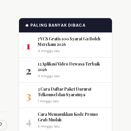
🔥 PALING BANYAK DIBACA
7 VCS Gratis 100 Syarat Ga Boleh
1
Merekam 2026
4 minggu lalu
12 Aplikasi Video Dewasa Terbaik
2
2026
4 minggu lalu
3 Cara Daftar Paket Darurat
3
Telkomsel dan Syaratnya
1 minggu lalu
Cara Memasukkan Kode Promo
4
Grab Mudah
3 minggu lalu
opy link
m