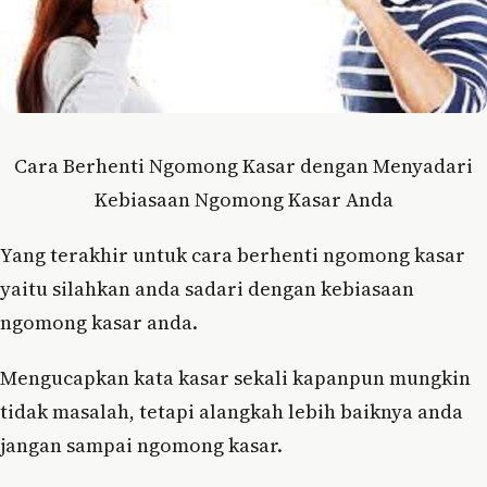
Cara Berhenti Ngomong Kasar dengan Menyadari
Kebiasaan Ngomong Kasar Anda
Yang terakhir untuk cara berhenti ngomong kasar
yaitu silahkan anda sadari dengan kebiasaan
ngomong kasar anda.
Mengucapkan kata kasar sekali kapanpun mungkin
tidak masalah, tetapi alangkah lebih baiknya anda
jangan sampai ngomong kasar.