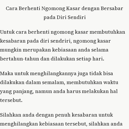
Cara Berhenti Ngomong Kasar dengan Bersabar
pada Diri Sendiri
Untuk cara berhenti ngomong kasar membutuhkan
kesabaran pada diri sendriri, ngomong kasar
mungkin merupakan kebiasaan anda selama
bertahun-tahun dan dilakukan setiap hari.
Maka untuk menghilangkannya juga tidak bisa
dilakukan dalam semalam, membutuhkan waktu
yang panjang, namun anda harus melakukan hal
tersebut.
Silahkan anda dengan penuh kesabaran untuk
menghilangkan kebiasaan tersebut, silahkan anda