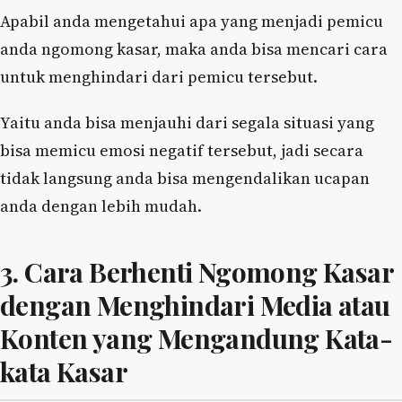
Apabil anda mengetahui apa yang menjadi pemicu
anda ngomong kasar, maka anda bisa mencari cara
untuk menghindari dari pemicu tersebut.
Yaitu anda bisa menjauhi dari segala situasi yang
bisa memicu emosi negatif tersebut, jadi secara
tidak langsung anda bisa mengendalikan ucapan
anda dengan lebih mudah.
3. Cara Berhenti Ngomong Kasar
dengan Menghindari Media atau
Konten yang Mengandung Kata-
kata Kasar