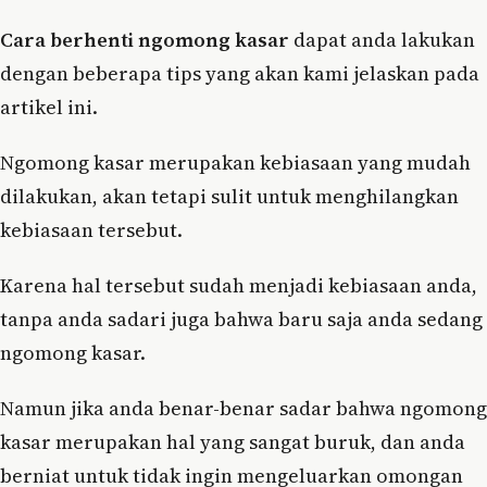
Cara berhenti ngomong kasar
dapat anda lakukan
dengan beberapa tips yang akan kami jelaskan pada
artikel ini.
Ngomong kasar merupakan kebiasaan yang mudah
dilakukan, akan tetapi sulit untuk menghilangkan
kebiasaan tersebut.
Karena hal tersebut sudah menjadi kebiasaan anda,
tanpa anda sadari juga bahwa baru saja anda sedang
ngomong kasar.
Namun jika anda benar-benar sadar bahwa ngomong
kasar merupakan hal yang sangat buruk, dan anda
berniat untuk tidak ingin mengeluarkan omongan