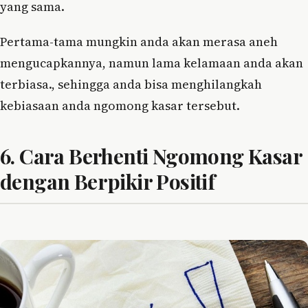
yang sama.
Pertama-tama mungkin anda akan merasa aneh
mengucapkannya, namun lama kelamaan anda akan
terbiasa., sehingga anda bisa menghilangkah
kebiasaan anda ngomong kasar tersebut.
6. Cara Berhenti Ngomong Kasar
dengan Berpikir Positif