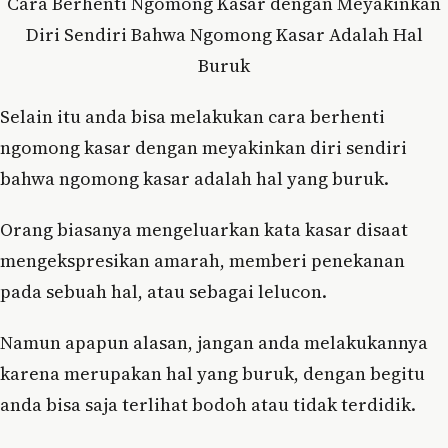
Cara Berhenti Ngomong Kasar dengan Meyakinkan
Diri Sendiri Bahwa Ngomong Kasar Adalah Hal
Buruk
Selain itu anda bisa melakukan cara berhenti
ngomong kasar dengan meyakinkan diri sendiri
bahwa ngomong kasar adalah hal yang buruk.
Orang biasanya mengeluarkan kata kasar disaat
mengekspresikan amarah, memberi penekanan
pada sebuah hal, atau sebagai lelucon.
Namun apapun alasan, jangan anda melakukannya
karena merupakan hal yang buruk, dengan begitu
anda bisa saja terlihat bodoh atau tidak terdidik.