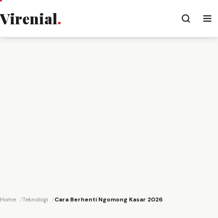
Virenial
.
Home
Teknologi
Cara Berhenti Ngomong Kasar 2026