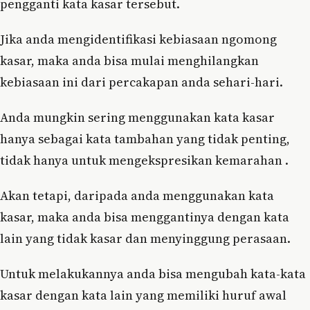
pengganti kata kasar tersebut.
Jika anda mengidentifikasi kebiasaan ngomong
kasar, maka anda bisa mulai menghilangkan
kebiasaan ini dari percakapan anda sehari-hari.
Anda mungkin sering menggunakan kata kasar
hanya sebagai kata tambahan yang tidak penting,
tidak hanya untuk mengekspresikan kemarahan .
Akan tetapi, daripada anda menggunakan kata
kasar, maka anda bisa menggantinya dengan kata
lain yang tidak kasar dan menyinggung perasaan.
Untuk melakukannya anda bisa mengubah kata-kata
kasar dengan kata lain yang memiliki huruf awal