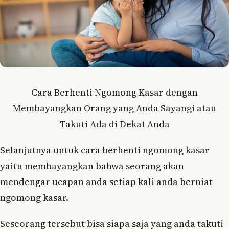
Cara Berhenti Ngomong Kasar dengan
Membayangkan Orang yang Anda Sayangi atau
Takuti Ada di Dekat Anda
Selanjutnya untuk cara berhenti ngomong kasar
yaitu membayangkan bahwa seorang akan
mendengar ucapan anda setiap kali anda berniat
ngomong kasar.
Seseorang tersebut bisa siapa saja yang anda takuti