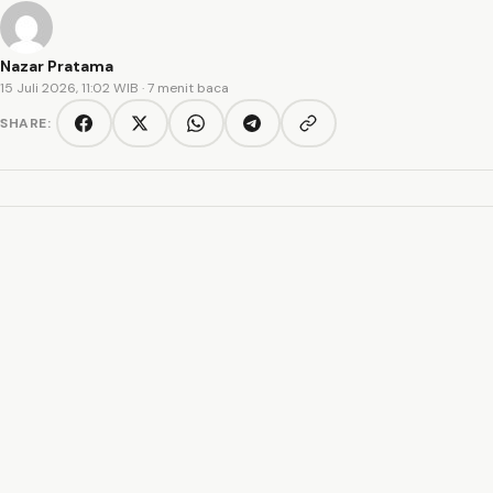
Nazar Pratama
15 Juli 2026, 11:02 WIB
· 7 menit baca
SHARE:
Copy link
Facebook
Twitter/X
WhatsApp
Telegram