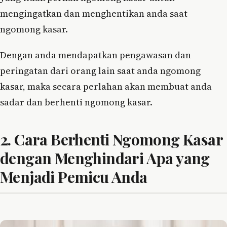
mengingatkan dan menghentikan anda saat
ngomong kasar.
Dengan anda mendapatkan pengawasan dan
peringatan dari orang lain saat anda ngomong
kasar, maka secara perlahan akan membuat anda
sadar dan berhenti ngomong kasar.
2. Cara Berhenti Ngomong Kasar
dengan Menghindari Apa yang
Menjadi Pemicu Anda