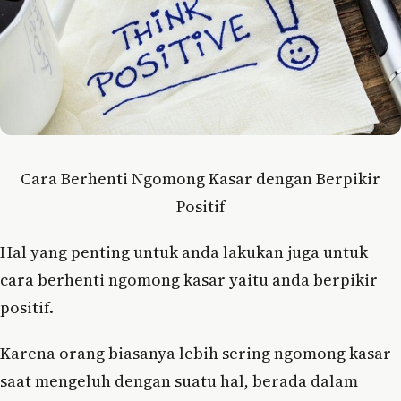
Cara Berhenti Ngomong Kasar dengan Berpikir
Positif
Hal yang penting untuk anda lakukan juga untuk
cara berhenti ngomong kasar yaitu anda berpikir
positif.
Karena orang biasanya lebih sering ngomong kasar
saat mengeluh dengan suatu hal, berada dalam