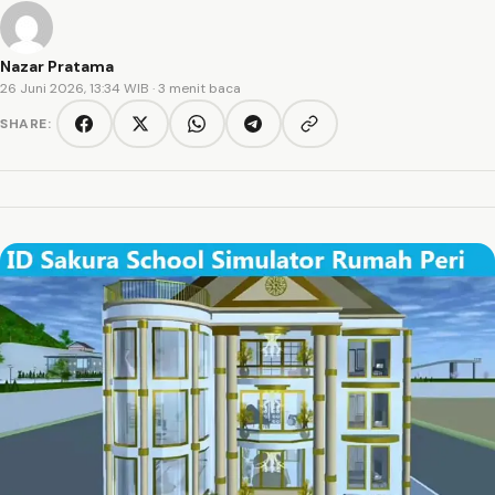
Nazar Pratama
26 Juni 2026, 13:34 WIB
· 3 menit baca
SHARE:
Copy link
Facebook
Twitter/X
WhatsApp
Telegram