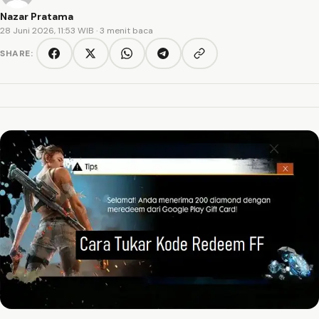
Nazar Pratama
28 Juni 2026, 11:53 WIB
· 3 menit baca
SHARE:
Copy link
Facebook
Twitter/X
WhatsApp
Telegram