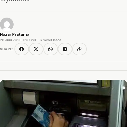
Nazar Pratama
28 Juni 2026, 11:07 WIB
· 6 menit baca
SHARE:
Copy link
Facebook
Twitter/X
WhatsApp
Telegram