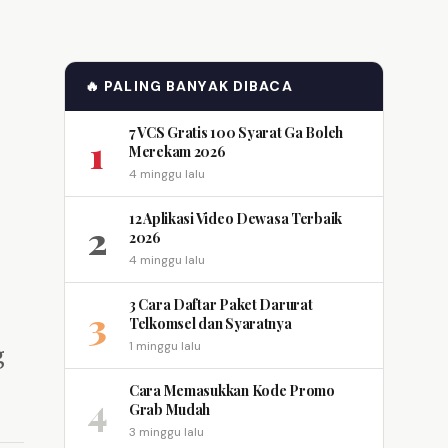
🔥 PALING BANYAK DIBACA
7 VCS Gratis 100 Syarat Ga Boleh
1
Merekam 2026
4 minggu lalu
12 Aplikasi Video Dewasa Terbaik
2
2026
4 minggu lalu
3 Cara Daftar Paket Darurat
3
Telkomsel dan Syaratnya
g
1 minggu lalu
Cara Memasukkan Kode Promo
4
Grab Mudah
3 minggu lalu