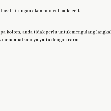
hasil hitungan akan muncul pada cell.
apa kolom, anda tidak perlu untuk mengulang langka
uk mendapatkannya yaitu dengan cara: