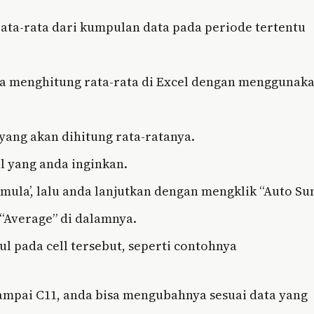
rata-rata dari kumpulan data pada periode tertentu
ra menghitung rata-rata di Excel dengan menggunak
ang akan dihitung rata-ratanya.
l yang anda inginkan.
mula’, lalu anda lanjutkan dengan mengklik “Auto Su
“Average” di dalamnya.
l pada cell tersebut, seperti contohnya
sampai C11, anda bisa mengubahnya sesuai data yang