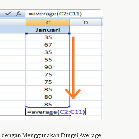
el dengan Menggunakan Fungsi Average