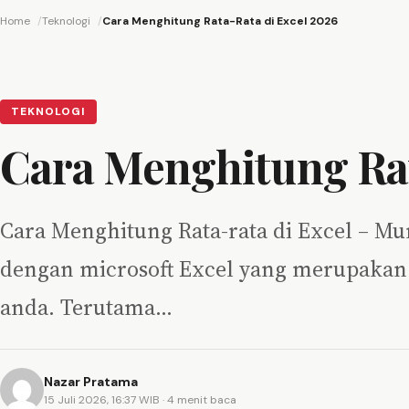
Home
Teknologi
Cara Menghitung Rata-Rata di Excel 2026
TEKNOLOGI
Cara Menghitung Rat
Cara Menghitung Rata-rata di Excel – Mun
dengan microsoft Excel yang merupakan
anda. Terutama…
Nazar Pratama
15 Juli 2026, 16:37 WIB
· 4 menit baca