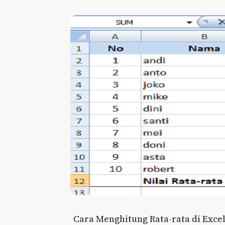
Cara Menghitung Rata-rata di Exc