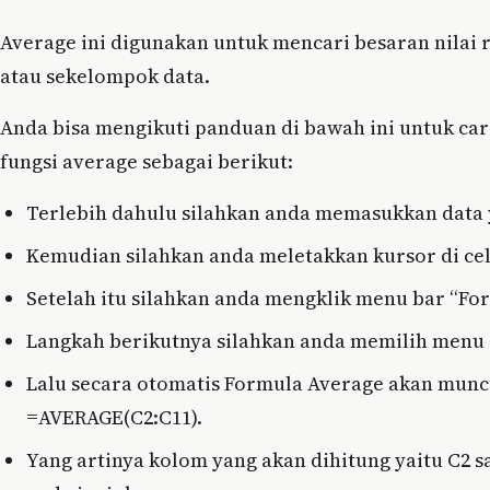
Average ini digunakan untuk mencari besaran nilai 
atau sekelompok data.
Anda bisa mengikuti panduan di bawah ini untuk ca
fungsi average sebagai berikut:
Terlebih dahulu silahkan anda memasukkan data y
Kemudian silahkan anda meletakkan kursor di cel
Setelah itu silahkan anda mengklik menu bar “For
Langkah berikutnya silahkan anda memilih menu 
Lalu secara otomatis Formula Average akan muncu
=AVERAGE(C2:C11).
Yang artinya kolom yang akan dihitung yaitu C2 