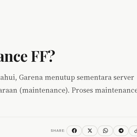
ance FF?
ketahui, Garena menutup sementara server
haraan (maintenance). Proses maintenanc
SHARE:
C
Facebook
Twitter/X
WhatsApp
Telegra