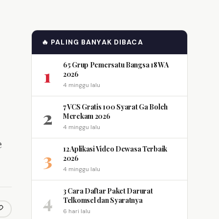
🔥 PALING BANYAK DIBACA
65 Grup Pemersatu Bangsa 18 WA
1
2026
4 minggu lalu
7 VCS Gratis 100 Syarat Ga Boleh
2
Merekam 2026
4 minggu lalu
e
12 Aplikasi Video Dewasa Terbaik
3
2026
4 minggu lalu
3 Cara Daftar Paket Darurat
4
Telkomsel dan Syaratnya
6 hari lalu
opy link
m