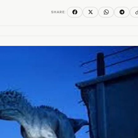
SHARE:
C
Facebook
Twitter/X
WhatsApp
Telegra