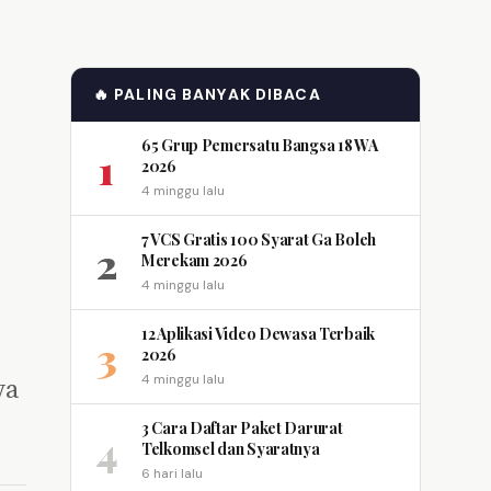
🔥 PALING BANYAK DIBACA
65 Grup Pemersatu Bangsa 18 WA
1
2026
4 minggu lalu
7 VCS Gratis 100 Syarat Ga Boleh
2
Merekam 2026
4 minggu lalu
12 Aplikasi Video Dewasa Terbaik
3
2026
ya
4 minggu lalu
3 Cara Daftar Paket Darurat
4
Telkomsel dan Syaratnya
6 hari lalu