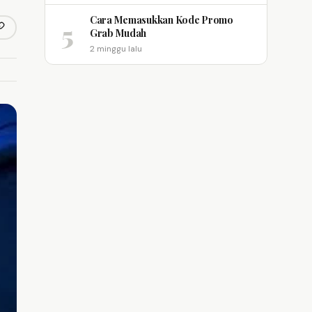
Cara Memasukkan Kode Promo
5
opy link
Grab Mudah
m
2 minggu lalu