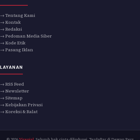
→ Tentang Kami
→ Kontak
→ Redaksi
→ Pedoman Media Siber
→ Kode Etik
→ Pasang Iklan
LAYANAN
→ RSS Feed
→ Newsletter
→ Sitemap
→ Kebijakan Privasi
→ Koreksi & Ralat
© 2026
Virenial
. Seluruh hak cipta dilindungi. Terdaftar di Dewan Pers