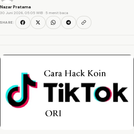
Nazar Pratama
30 Juni 2026, 05:05 WIB
· 5 menit baca
SHARE:
Copy link
Facebook
Twitter/X
WhatsApp
Telegram