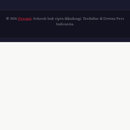
© 2026
Virenial
. Seluruh hak cipta dilindungi. Terdaftar di Dewan Pers
Indonesia.