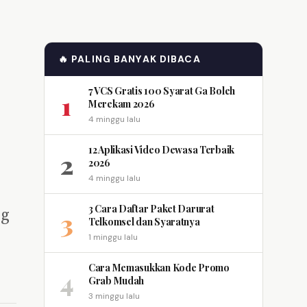
🔥 PALING BANYAK DIBACA
7 VCS Gratis 100 Syarat Ga Boleh
1
Merekam 2026
4 minggu lalu
12 Aplikasi Video Dewasa Terbaik
2
2026
4 minggu lalu
3 Cara Daftar Paket Darurat
ng
3
Telkomsel dan Syaratnya
1 minggu lalu
Cara Memasukkan Kode Promo
4
Grab Mudah
3 minggu lalu