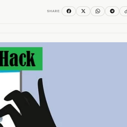
SHARE:
C
Facebook
Twitter/X
WhatsApp
Telegra