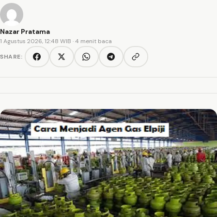
Nazar Pratama
1 Agustus 2026, 12:48 WIB
· 4 menit baca
SHARE:
Copy link
Facebook
Twitter/X
WhatsApp
Telegram