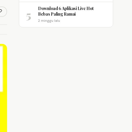
Download 6 Aplikasi Live Hot
5
opy link
Bebas Paling Ramai
m
2 minggu lalu