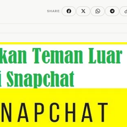
SHARE:
C
Facebook
Twitter/X
WhatsApp
Telegra