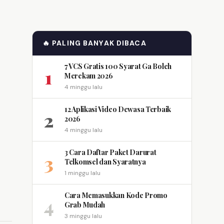
🔥 PALING BANYAK DIBACA
7 VCS Gratis 100 Syarat Ga Boleh
1
Merekam 2026
4 minggu lalu
12 Aplikasi Video Dewasa Terbaik
2
2026
4 minggu lalu
3 Cara Daftar Paket Darurat
3
Telkomsel dan Syaratnya
1 minggu lalu
Cara Memasukkan Kode Promo
4
Grab Mudah
3 minggu lalu