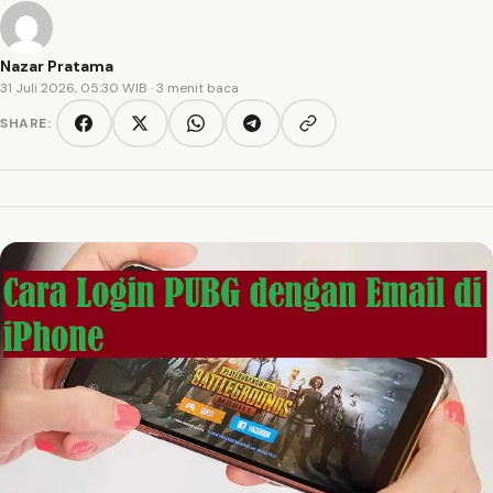
Nazar Pratama
31 Juli 2026, 05:30 WIB
· 3 menit baca
SHARE:
Copy link
Facebook
Twitter/X
WhatsApp
Telegram