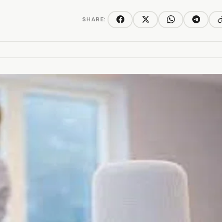
SHARE:
C
Facebook
Twitter/X
WhatsApp
Telegra