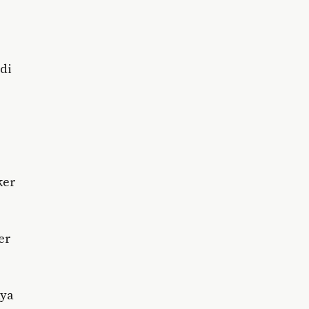
di
ker
er
nya