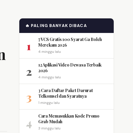
🔥 PALING BANYAK DIBACA
7 VCS Gratis 100 Syarat Ga Boleh
1
Merekam 2026
n
4 minggu lalu
12 Aplikasi Video Dewasa Terbaik
2
2026
4 minggu lalu
3 Cara Daftar Paket Darurat
3
Telkomsel dan Syaratnya
1 minggu lalu
Cara Memasukkan Kode Promo
4
Grab Mudah
3 minggu lalu